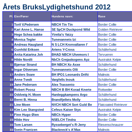
Årets BruksLydighetshund 2012
Pl.
Eier/Fører
Hundens navn:
Rase
Toril V.Pedersen
NBCH Tin Tin
Border Collie
1
Kari Anne L. Hanse
SE SpCH Duckpond Wild
Golden Retriever
2
Hege Schea bakke
Ytrelia’s Yatzy
Border Collie
3
Monica Tegler
Tunevannets Izi
Border Collie
4
Andreas Haugland
N S LCH Kronvallaren I'
Border Collie
5
Gunhild Eriksen
Ariens Y-Cross
Schäferhund
6
Anita Katarina Joh
BHAD NBCH Ulvemors I
Tervueren
7
Hilde Nordli
NbCh Grejaskogens Ayz
Australsk Kelpie
8
Bjørnar Strand
BH NBCH Xo Axxe
Schäferhund
11
Ingar Oliversen
Tunevannets Olli
Border Collie
9
Anders Svare
BH IPO1 Leonards Drifti
Malinois
17
Anne Tvedt
Vargfells Inouk
Schäferhund
10
Jane Pedersen
Alex Trassento
Border Collie
19
Robert Poosz
NBCH B BH Korad Knerte
Rottweiler
18
Oddveig H. Moen
Hardeggkampens Argo
Schäferhund
22
Bernt B. Hinna
Brandfjellets Molly
Schäferhund
12
Line Moen
NVCH NBCH Sort Guld Be
Flatcoated Retriever
21
Kim Leo Stangsted
Cefeus Kaiser Styx
Australsk Kelpie
13
Finn Hugo Øien
NBCh Hyper
Border Collie
14
Hilde Hov
NSELCH Tindra
Border Collie
15
Tom Larsen
Rysseberget's R-Jerry
Riesenschnauzer
16
Svein Frantzen
Blackneck's A'Max
Malinois
33