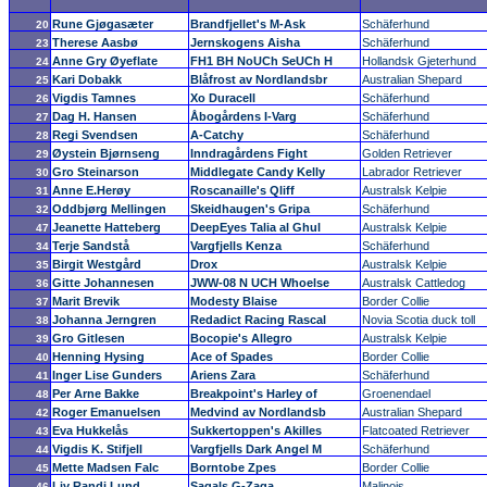
Rune Gjøgasæter
Brandfjellet's M-Ask
Schäferhund
20
Therese Aasbø
Jernskogens Aisha
Schäferhund
23
Anne Gry Øyeflate
FH1 BH NoUCh SeUCh H
Hollandsk Gjeterhund
24
Kari Dobakk
Blåfrost av Nordlandsbr
Australian Shepard
25
Vigdis Tamnes
Xo Duracell
Schäferhund
26
Dag H. Hansen
Åbogårdens I-Varg
Schäferhund
27
Regi Svendsen
A-Catchy
Schäferhund
28
Øystein Bjørnseng
Inndragårdens Fight
Golden Retriever
29
Gro Steinarson
Middlegate Candy Kelly
Labrador Retriever
30
Anne E.Herøy
Roscanaille's Qliff
Australsk Kelpie
31
Oddbjørg Mellingen
Skeidhaugen's Gripa
Schäferhund
32
Jeanette Hatteberg
DeepEyes Talia al Ghul
Australsk Kelpie
47
Terje Sandstå
Vargfjells Kenza
Schäferhund
34
Birgit Westgård
Drox
Australsk Kelpie
35
Gitte Johannesen
JWW-08 N UCH Whoelse
Australsk Cattledog
36
Marit Brevik
Modesty Blaise
Border Collie
37
Johanna Jerngren
Redadict Racing Rascal
Novia Scotia duck toll
38
Gro Gitlesen
Bocopie's Allegro
Australsk Kelpie
39
Henning Hysing
Ace of Spades
Border Collie
40
Inger Lise Gunders
Ariens Zara
Schäferhund
41
Per Arne Bakke
Breakpoint's Harley of
Groenendael
48
Roger Emanuelsen
Medvind av Nordlandsb
Australian Shepard
42
Eva Hukkelås
Sukkertoppen's Akilles
Flatcoated Retriever
43
Vigdis K. Stifjell
Vargfjells Dark Angel M
Schäferhund
44
Mette Madsen Falc
Borntobe Zpes
Border Collie
45
Liv Randi Lund
Sagals G-Zaga
Malinois
46