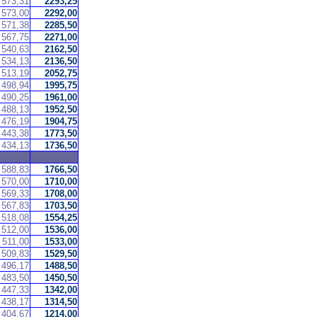
573,31
2293,25
573,00
2292,00
571,38
2285,50
567,75
2271,00
540,63
2162,50
534,13
2136,50
513,19
2052,75
498,94
1995,75
490,25
1961,00
488,13
1952,50
476,19
1904,75
443,38
1773,50
434,13
1736,50
588,83
1766,50
570,00
1710,00
569,33
1708,00
567,83
1703,50
518,08
1554,25
512,00
1536,00
511,00
1533,00
509,83
1529,50
496,17
1488,50
483,50
1450,50
447,33
1342,00
438,17
1314,50
404,67
1214,00