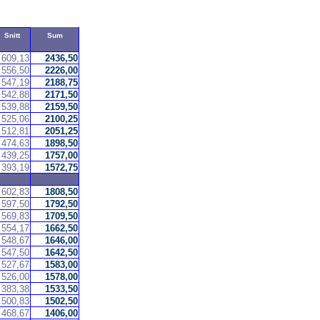
Snitt
Sum
609,13
2436,50
556,50
2226,00
547,19
2188,75
542,88
2171,50
539,88
2159,50
525,06
2100,25
512,81
2051,25
474,63
1898,50
439,25
1757,00
393,19
1572,75
602,83
1808,50
597,50
1792,50
569,83
1709,50
554,17
1662,50
548,67
1646,00
547,50
1642,50
527,67
1583,00
526,00
1578,00
383,38
1533,50
500,83
1502,50
468,67
1406,00