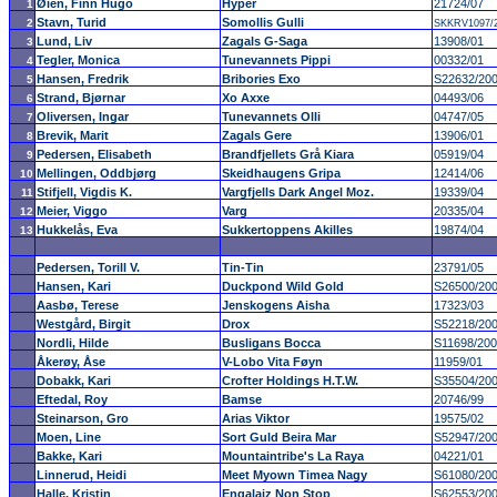
Øien, Finn Hugo
Hyper
21724/07
1
Stavn, Turid
Somollis Gulli
2
SKKRV1097/
Lund, Liv
Zagals G-Saga
13908/01
3
Tegler, Monica
Tunevannets Pippi
00332/01
4
Hansen, Fredrik
Bribories Exo
S22632/20
5
Strand, Bjørnar
Xo Axxe
04493/06
6
Oliversen, Ingar
Tunevannets Olli
04747/05
7
Brevik, Marit
Zagals Gere
13906/01
8
Pedersen, Elisabeth
Brandfjellets Grå Kiara
05919/04
9
Mellingen, Oddbjørg
Skeidhaugens Gripa
12414/06
10
Stifjell, Vigdis K.
Vargfjells Dark Angel Moz.
19339/04
11
Meier, Viggo
Varg
20335/04
12
Hukkelås, Eva
Sukkertoppens Akilles
19874/04
13
Pedersen, Torill V.
Tin-Tin
23791/05
Hansen, Kari
Duckpond Wild Gold
S26500/20
Aasbø, Terese
Jenskogens Aisha
17323/03
Westgård, Birgit
Drox
S52218/20
Nordli, Hilde
Busligans Bocca
S11698/20
Åkerøy, Åse
V-Lobo Vita Føyn
11959/01
Dobakk, Kari
Crofter Holdings H.T.W.
S35504/20
Eftedal, Roy
Bamse
20746/99
Steinarson, Gro
Arias Viktor
19575/02
Moen, Line
Sort Guld Beira Mar
S52947/20
Bakke, Kari
Mountaintribe's La Raya
04221/01
Linnerud, Heidi
Meet Myown Timea Nagy
S61080/20
Halle, Kristin
Engalaiz Non Stop
S62553/20