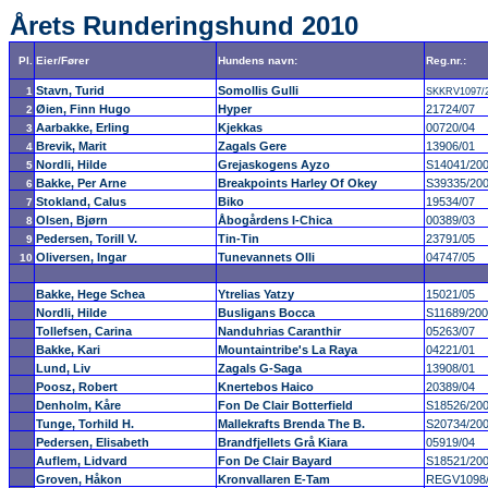
Årets Runderingshund 2010
Pl.
Eier/Fører
Hundens navn:
Reg.nr.:
Stavn, Turid
Somollis Gulli
1
SKKRV1097/
Øien, Finn Hugo
Hyper
21724/07
2
Aarbakke, Erling
Kjekkas
00720/04
3
Brevik, Marit
Zagals Gere
13906/01
4
Nordli, Hilde
Grejaskogens Ayzo
S14041/20
5
Bakke, Per Arne
Breakpoints Harley Of Okey
S39335/20
6
Stokland, Calus
Biko
19534/07
7
Olsen, Bjørn
Åbogårdens I-Chica
00389/03
8
Pedersen, Torill V.
Tin-Tin
23791/05
9
Oliversen, Ingar
Tunevannets Olli
04747/05
10
Bakke, Hege Schea
Ytrelias Yatzy
15021/05
Nordli, Hilde
Busligans Bocca
S11689/20
Tollefsen, Carina
Nanduhrias Caranthir
05263/07
Bakke, Kari
Mountaintribe's La Raya
04221/01
Lund, Liv
Zagals G-Saga
13908/01
Poosz, Robert
Knertebos Haico
20389/04
Denholm, Kåre
Fon De Clair Botterfield
S18526/20
Tunge, Torhild H.
Mallekrafts Brenda The B.
S20734/20
Pedersen, Elisabeth
Brandfjellets Grå Kiara
05919/04
Auflem, Lidvard
Fon De Clair Bayard
S18521/20
Groven, Håkon
Kronvallaren E-Tam
REGV1098/