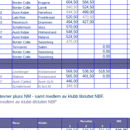
604,50
584,50
Border Collie
Kragerø
540,50
524,50
Border Collie
Larvik
544,50
499,00
02
Austr.Kelpie
Hønefoss
520,50
470,50
01
Labr.Retr.
Fredrikstad
494,50
427,00
03
Riesensch.
Drammen
570,00
Schäferhund
Voss
548,50
07
Austr.Kelpie
Holmestrand
524,50
05
Austr.Kelpie
Nidaros
475,00
Border Collie
Sarpsborg
0,00
Tervueren
Salten
0,00
Border Collie
Sarpsborg
0,00
Border Collie
Sarpsborg
569,50
538,50
518,50
Leonberger
Kristiansand
565,50
401,50
0,00
05
Malinois
Kristiansand
446,00
07
Austr.Cattled.
Austr.Gj.N.
349,50
Schäferhund
N.Sch.Kl.
tevner pluss NM - samt medlem av klubb tilsluttet NBF.
medlem av klubb tilsluttet NBF
Resultat
NM
Rase
Klubb:
1
2
3