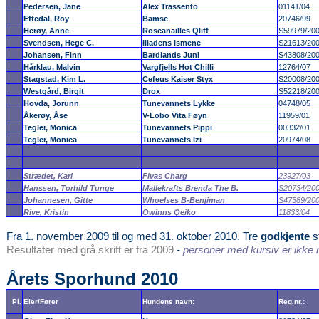
Pedersen, Jane
Alex Trassento
01141/04
Eftedal, Roy
Bamse
20746/99
Herøy, Anne
Roscanailles Qliff
S59979/20
Svendsen, Hege C.
Iliadens Ismene
S21613/20
Johansen, Finn
Bardlands Juni
S43808/20
Hårklau, Malvin
Vargfjells Hot Chilli
12764/07
Stagstad, Kim L.
Cefeus Kaiser Styx
S20008/20
Westgård, Birgit
Drox
S52218/20
Hovda, Jorunn
Tunevannets Lykke
04748/05
Åkerøy, Åse
V-Lobo Vita Føyn
11959/01
Tegler, Monica
Tunevannets Pippi
00332/01
Tegler, Monica
Tunevannets Izi
20974/08
Strædet, Kari
Fivas Charg
23927/03
Hanssen, Torhild Tunge
Mallekrafts Brenda The B.
S20734/20
Johannesen, Gitte
Whoelses B-Benjiman
S47389/20
Rive, Kristin
Owinns Qeiko
11833/04
Fra 1. november 2009 til og med 31. oktober 2010. Tre
godkjente
s
Resultater med grå skrift er fra 2009
-
personer med kursiv er ikke 
Årets Sporhund 2010
Pl.
Eier/Fører
Hundens navn:
Reg.nr.: