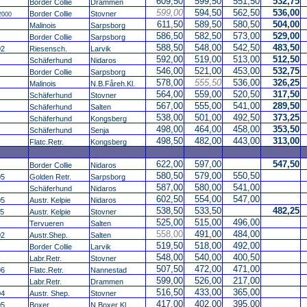
609,50
599,50
551,50
532,75
Border Collie
Drammen
599,00
594,50
562,50
536,00
Border Collie
Stovner
2000
611,50
589,50
580,50
504,00
Malinois
Sarpsborg
586,50
582,50
573,00
529,00
Border Collie
Sarpsborg
588,50
548,00
542,50
483,50
02
Riesensch.
Larvik
592,00
519,00
513,00
512,50
Schäferhund
Nidaros
546,00
521,00
453,00
532,75
Border Collie
Sarpsborg
578,00
555,50
536,00
326,25
Malinois
N.B.Fåreh.Kl.
564,00
559,00
520,50
317,50
Schäferhund
Stovner
567,00
555,00
541,00
289,50
Schäferhund
Salten
538,00
501,00
492,50
373,25
Schäferhund
Kongsberg
498,00
464,00
458,00
353,50
Schäferhund
Senja
498,50
482,00
443,00
313,00
Flatc.Retr.
Kongsberg
622,00
597,00
547,50
Border Collie
Nidaros
580,50
579,00
550,50
05
Golden Retr.
Sarpsborg
587,00
580,00
541,00
Schäferhund
Nidaros
602,50
554,00
547,00
05
Austr. Kelpie
Nidaros
538,50
533,50
482,25
05
Austr. Kelpie
Stovner
525,00
515,00
496,00
Tervueren
Salten
558,00
491,00
484,00
02
Austr.Shep.
Salten
519,50
518,00
492,00
Border Collie
Larvik
548,00
540,00
400,50
Labr.Retr.
Stovner
507,50
472,00
471,00
06
Flatc.Retr.
Nannestad
599,00
526,00
217,00
Labr.Retr.
Drammen
516,50
433,00
365,00
04
Austr. Shep.
Stovner
417,00
402,00
395,00
05
Boxer
N.Boxer Kl.