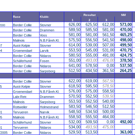
Resultat
NM
Rase
Klubb:
1
2
3
626,00
625,50
612,00
573,00
Border Collie
Stovner
2000
589,50
585,50
581,00
470,00
Border Collie
Drammen
581,00
581,00
561,50
465,25
Border Collie
Voss
575,50
556,50
541,50
498,00
Malinois
N.B.Fåreh.Kl.
614,00
539,00
507,00
499,50
07
Austr.Kelpie
Stovner
553,50
545,00
531,00
470,75
04
Groenendael
Larvik
580,50
555,00
491,00
424,75
Border Collie
Nidaros
551,00
493,00
476,00
378,50
Schäferhund
Fosen
641,00
578,50
0,00
537,50
Border Collie
Nidaros
512,50
434,50
361,50
264,25
Border Collie
Sarpsborg
622,00
619,00
567,50
Border Collie
Stovner
618,50
595,50
578,50
05
Austr.Kelpie
Stovner
576,00
575,00
558,50
Groenendael
N.B.Fåreh.Kl.
570,50
552,50
539,50
Labr.Retr.
Drammen
553,50
552,50
540,00
Malinois
Sarpsborg
583,50
546,50
512,50
Rottweiler
Holmestrand
548,50
534,50
500,00
01
Tervueren
Narvik
558,50
555,50
464,00
05
Malinois
N.B.Fåreh.Kl.
532,00
509,50
0,00
492,00
Schäferhund
Stovner
534,00
493,50
475,00
01
Tervueren
Nidaros
529,50
513,50
363,00
2005
Border Collie
Nidaros