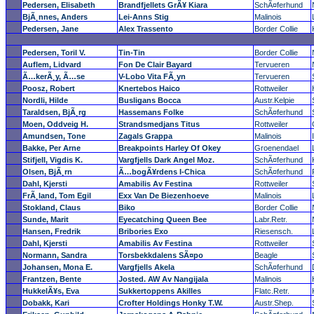
Pedersen, Elisabeth
Brandfjellets GrÃ¥ Kiara
SchÃ¤ferhund
BjÃ¸nnes, Anders
Lei-Anns Stig
Malinois
Pedersen, Jane
Alex Trassento
Border Collie
Pedersen, Toril V.
Tin-Tin
Border Collie
Auflem, Lidvard
Fon De Clair Bayard
Tervueren
Ã…kerÃ¸y, Ã…se
V-Lobo Vita FÃ¸yn
Tervueren
Poosz, Robert
Knertebos Haico
Rottweiler
Nordli, Hilde
Busligans Bocca
Austr.Kelpie
Taraldsen, BjÃ¸rg
Hassemans Folke
SchÃ¤ferhund
Moen, Oddveig H.
Strandsmedjans Titus
Rottweiler
Amundsen, Tone
Zagals Grappa
Malinois
Bakke, Per Arne
Breakpoints Harley Of Okey
Groenendael
Stifjell, Vigdis K.
Vargfjells Dark Angel Moz.
SchÃ¤ferhund
Olsen, BjÃ¸rn
Ã…bogÃ¥rdens I-Chica
SchÃ¤ferhund
Dahl, Kjersti
Amabilis Av Festina
Rottweiler
FrÃ¸land, Tom Egil
Exx Van De Biezenhoeve
Malinois
Stokland, Claus
Biko
Border Collie
Sunde, Marit
Eyecatching Queen Bee
Labr.Retr.
Hansen, Fredrik
Bribories Exo
Riesensch.
Dahl, Kjersti
Amabilis Av Festina
Rottweiler
Normann, Sandra
Torsbekkdalens SÃ¤po
Beagle
Johansen, Mona E.
Vargfjells Akela
SchÃ¤ferhund
Frantzen, Bente
Josted. AW Av Nangijala
Malinois
HukkelÃ¥s, Eva
Sukkertoppens Akilles
Flatc.Retr.
Dobakk, Kari
Crofter Holdings Honky T.W.
Austr.Shep.