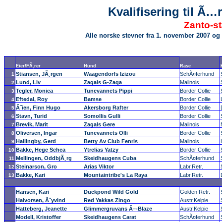
Kvalifisering til Ã
Zanto-st
Alle norske stevner fra 1. november 2007 og 
Eier/FÃ¸rer
Hund
Rase
Stiansen, JÃ¸rgen
Waagendorfs Izizou
SchÃ¤ferhund
1
Lund, Liv
Zagals G-Zaga
Malinois
2
Tegler, Monica
Tunevannets Pippi
Border Collie
3
Eftedal, Roy
Bamse
Border Collie
4
Ã˜ien, Finn Hugo
Akersborg Rafter
Border Collie
5
Stavn, Turid
Somollis Gulli
Border Collie
6
Brevik, Marit
Zagals Gere
Malinois
7
Oliversen, Ingar
Tunevannets Olli
Border Collie
8
Hallingby, Gerd
Betty Av Club Fenris
Malinois
9
Bakke, Hege Schea
Ytrelias Yatzy
Border Collie
10
Mellingen, OddbjÃ¸rg
Skeidhaugens Cuba
SchÃ¤ferhund
11
Steinarson, Gro
Arias Viktor
Labr.Retr.
12
Bakke, Kari
Mountaintribe's La Raya
Labr.Retr.
13
Hansen, Kari
Duckpond Wild Gold
Golden Retr.
Halvorsen, Ã˜yvind
Red Yakkas Zingo
Austr.Kelpie
Hatteberg, Jeanette
Glimmergruvans Ã–-Blaze
Austr.Kelpie
Modell, Kristoffer
Skeidhaugens Carat
SchÃ¤ferhund