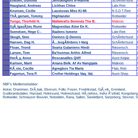
Eriksen, Gunhild
Jernskogens A-Rahnie
SchÃ¤ferhund
Haugland, Andreas
Licithas Chloe
Labr.Retr.
Knutsen, Cicilie
Laustuvas Miss Ki-Mi
N.S.D.T.Retr.
ThÃ¸gersen, Tommy
Highlander
Rottweiler
Tunge, Thorhild H.
Mallekrafts Berenda The B.
Malinois
GjÃ¸lgasÃ¦ter, Rune
Magneslias Atter En K.
Rottweiler
Svendsen, Hege C-.
Iliadens Ismene
Labr.Retr.
Skogli, Sten
Owinns Q-Dennis
SchÃ¤ferhund
Hansen, Dag H.
Ã…bogÃ¥rdens I-Varg
SchÃ¤ferhund
Floan, Trond
Svarta Galantens Hindi
Riesensch.
Larsen, Tom
Ba'hunnas Arthic Alfred
Riesensch.
HerÃ¸y, Anne
Roscanailles Qliff
Austr.Kelpie
Karlsen, Marit
Ariana Belk. Af Av Nangijala
Malinois
KÃ¸ste, Cecilie
Agregbos Tia Maria
Flatc.Retr.
Fagertun, Tora P.
Crofter Holdings Vaq. Val.
Austr.Shep.
NBF's Medlemsklubber:
Asker, Drammen, DrÃ¸bak, Elverum, Follo, Fosen, Fredrikstad, GjÃ¸vik, Grenland,
Gudbrandsdalen, Harstad, Hokksund, Holmestrand, HÃ¸nefoss, Indre Ã˜stfold, Kongsberg, 
Rottweiler, Schnauzer-Bouvier, Notodden, Rana, Salten, Sandefjord, Sarpsborg, Stovner,