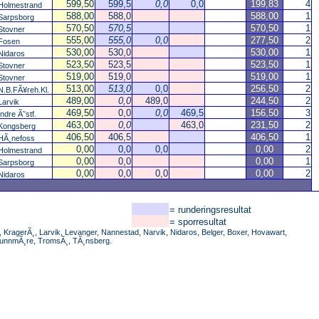
599,50
599,5
0,0
0,0
199,83
4
Holmestrand
588,00
588,0
588,00
1
Sarpsborg
570,50
570,5
570,50
1
Stovner
555,00
555,0
0,0
277,50
2
Fosen
530,00
530,0
530,00
1
Nidaros
523,50
523,5
523,50
1
Stovner
519,00
519,0
519,00
1
Stovner
513,00
513,0
0,0
256,50
2
N.B.FÃ¥reh.Kl.
489,00
0,0
489,0
244,50
2
Larvik
469,50
0,0
0,0
469,5
156,50
3
Indre Ã˜stf.
463,00
0,0
463,0
231,50
2
Kongsberg
406,50
406,5
406,50
1
HÃ¸nefoss
0,00
0,0
0,0
0,00
2
Holmestrand
0,00
0,0
0,00
1
Sarpsborg
0,00
0,0
0,0
0,00
2
Nidaros
= runderingsresultat
= sporresultat
KragerÃ¸, Larvik, Levanger, Nannestad, Narvik, Nidaros, Belger, Boxer, Hovawart,
 SunnmÃ¸re, TromsÃ¸, TÃ¸nsberg.