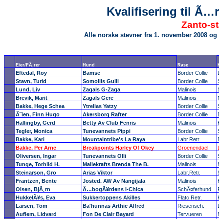
Kvalifisering til Ã
Zanto-st
Alle norske stevner fra 1. november 2008 og 
Eier/FÃ¸rer
Hund
Rase
Eftedal, Roy
Bamse
Border Collie
Stavn, Turid
Somollis Gulli
Border Collie
Lund, Liv
Zagals G-Zaga
Malinois
Brevik, Marit
Zagals Gere
Malinois
Bakke, Hege Schea
Ytrelias Yatzy
Border Collie
Ã˜ien, Finn Hugo
Akersborg Rafter
Border Collie
Hallingby, Gerd
Betty Av Club Fenris
Malinois
Tegler, Monica
Tunevannets Pippi
Border Collie
Bakke, Kari
Mountaintribe's La Raya
Labr.Retr.
Bakke, Per Arne
Breakpoints Harley Of Okey
Groenendael
Oliversen, Ingar
Tunevannets Olli
Border Collie
Tunge, Torhild H.
Mallekrafts Brenda The B.
Malinois
Steinarson, Gro
Arias Viktor
Labr.Retr.
Frantzen, Bente
Josted. AW Av Nangijala
Malinois
Olsen, BjÃ¸rn
Ã…bogÃ¥rdens I-Chica
SchÃ¤ferhund
HukkelÃ¥s, Eva
Sukkertoppens Akilles
Flatc.Retr.
Larsen, Tom
Ba'hunnas Arthic Alfred
Riesensch.
Auflem, Lidvard
Fon De Clair Bayard
Tervueren