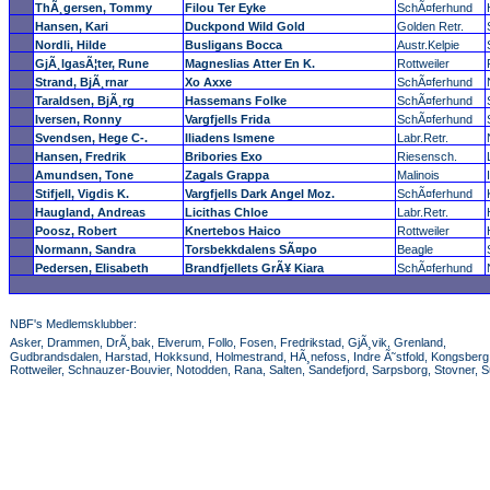
ThÃ¸gersen, Tommy
Filou Ter Eyke
SchÃ¤ferhund
Hansen, Kari
Duckpond Wild Gold
Golden Retr.
Nordli, Hilde
Busligans Bocca
Austr.Kelpie
GjÃ¸lgasÃ¦ter, Rune
Magneslias Atter En K.
Rottweiler
Strand, BjÃ¸rnar
Xo Axxe
SchÃ¤ferhund
Taraldsen, BjÃ¸rg
Hassemans Folke
SchÃ¤ferhund
Iversen, Ronny
Vargfjells Frida
SchÃ¤ferhund
Svendsen, Hege C-.
Iliadens Ismene
Labr.Retr.
Hansen, Fredrik
Bribories Exo
Riesensch.
Amundsen, Tone
Zagals Grappa
Malinois
Stifjell, Vigdis K.
Vargfjells Dark Angel Moz.
SchÃ¤ferhund
Haugland, Andreas
Licithas Chloe
Labr.Retr.
Poosz, Robert
Knertebos Haico
Rottweiler
Normann, Sandra
Torsbekkdalens SÃ¤po
Beagle
Pedersen, Elisabeth
Brandfjellets GrÃ¥ Kiara
SchÃ¤ferhund
NBF's Medlemsklubber:
Asker, Drammen, DrÃ¸bak, Elverum, Follo, Fosen, Fredrikstad, GjÃ¸vik, Grenland,
Gudbrandsdalen, Harstad, Hokksund, Holmestrand, HÃ¸nefoss, Indre Ã˜stfold, Kongsberg, 
Rottweiler, Schnauzer-Bouvier, Notodden, Rana, Salten, Sandefjord, Sarpsborg, Stovner,