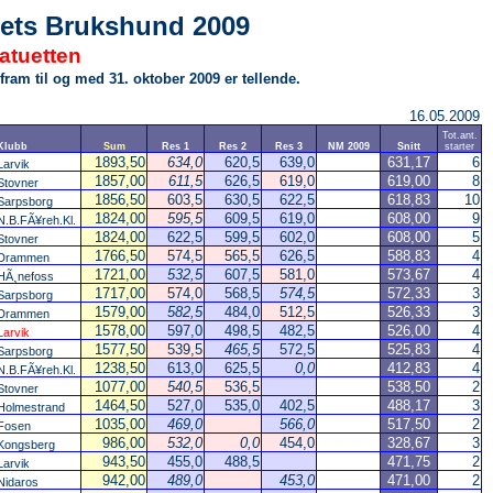
…rets Brukshund 2009
atuetten
fram til og med 31. oktober 2009 er tellende.
16.05.2009
Tot.ant.
Klubb
Sum
Res 1
Res 2
Res 3
NM 2009
Snitt
starter
1893,50
634,0
620,5
639,0
631,17
6
Larvik
1857,00
611,5
626,5
619,0
619,00
8
Stovner
1856,50
603,5
630,5
622,5
618,83
10
Sarpsborg
1824,00
595,5
609,5
619,0
608,00
9
N.B.FÃ¥reh.Kl.
1824,00
622,5
599,5
602,0
608,00
5
Stovner
1766,50
574,5
565,5
626,5
588,83
4
Drammen
1721,00
532,5
607,5
581,0
573,67
4
HÃ¸nefoss
1717,00
574,0
568,5
574,5
572,33
3
Sarpsborg
1579,00
582,5
484,0
512,5
526,33
3
Drammen
1578,00
597,0
498,5
482,5
526,00
4
Larvik
1577,50
539,5
465,5
572,5
525,83
4
Sarpsborg
1238,50
613,0
625,5
0,0
412,83
4
N.B.FÃ¥reh.Kl.
1077,00
540,5
536,5
538,50
2
Stovner
1464,50
527,0
535,0
402,5
488,17
3
Holmestrand
1035,00
469,0
566,0
517,50
2
Fosen
986,00
532,0
0,0
454,0
328,67
3
Kongsberg
943,50
455,0
488,5
471,75
2
Larvik
942,00
489,0
453,0
471,00
2
Nidaros