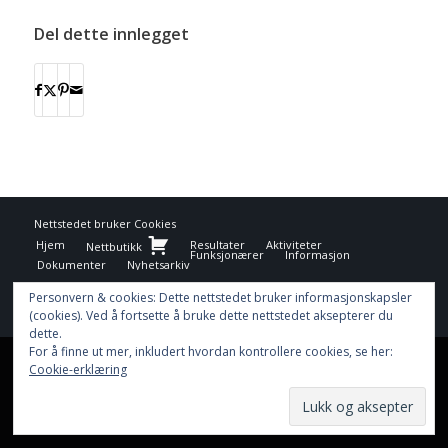
Del dette innlegget
Nettstedet bruker
Cookies
Hjem
Resultater
Aktiviteter
Nettbutikk
Funksjonærer
Informasjon
Dokumenter
Nyhetsarkiv
Personvern & cookies: Dette nettstedet bruker informasjonskapsler
(cookies). Ved å fortsette å bruke dette nettstedet aksepterer du
dette.
For å finne ut mer, inkludert hvordan kontrollere cookies, se her:
This site uses cookies. By continuing to browse the site, you are
Cookie-erklæring
agreeing to our use of cookies.
OK
Learn more