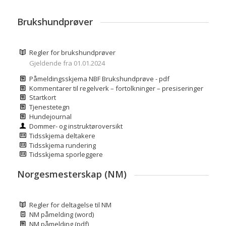
Brukshundprøver
Regler for brukshundprøver
Gjeldende fra 01.01.2024
Påmeldingsskjema NBF Brukshundprøve - pdf
Kommentarer til regelverk – fortolkninger – presiseringer
Startkort
Tjenestetegn
Hundejournal
Dommer- og instruktøroversikt
Tidsskjema deltakere
Tidsskjema rundering
Tidsskjema sporleggere
Norgesmesterskap (NM)
Regler for deltagelse til NM
NM påmelding (word)
NM påmelding (pdf)