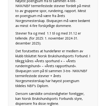
høyest poengsum fra til sammen 4-fire-
NKK/NBF terminfestede stevner fordelt på minst
to av gruppene spor, rundering, rapport. Minst
en poengsum må være fra årets
Norgesmesterskap. Ekvipasjen må være bedømt
av minst 4-fire forskjellige dommere.
Stevner fra og med 1.1 til og med 31.12 er
tellende. (for 2025: 1. november 2024-31.
desember 2025).
Det forutsettes at hundefører er medlem av
klubb tilsluttet Norsk Brukshundsports Forbund. I
tillegg kåres «Årets sporhund » – «Årets
runderingshund» – «Årets rapporthund».
Ekvipasjen som på til sammen 3-tre- NKK/NBF
terminfestede stevner + årets
Norgesmesterskap har høyest poengsum
tildeles NBF’s Diplom.
Dersom særskilte omstendigheter foreligger,
kan Norsk Brukshundsports Forbunds styre,
dispensere fra disse reglene.