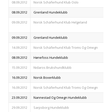
08.09.2012
Norsk Schäferhund Klub Oslo
83
08.09.2012
Grenland Hundeklubb
83
09.09.2012
Norsk Schäferhund Klub Helgeland
83
09.09.2012
Grenland Hundeklubb
83
14.09.2012
Norsk Schäferhund Klub Troms Og Omegn
83
08.09.2012
Hønefoss Hundeklubb
83
15.09.2012
Nidaros Brukshundklubb
83
16.09.2012
Norsk Boxerklubb
83
16.09.2012
Norsk Schäferhund Klub Troms Og Omegn
83
23.09.2012
Nannestad Og Omegn Hundeklubb
83
29.09.2012
Sarpsborg Hundeklubb
83