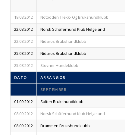
19.08.2012
Notodden Trekk- Og Brukshundklubb
83
22.08.2012
Norsk Schäferhund Klub Helgeland
83
22.08.2012
Nidaros Brukshundklubb
83
25.08.2012
Nidaros Brukshundklubb
83
25.08.2012
Stovner Hundeklubb
83
DATO
ARRANGØR
R
SEPTEMBER
01.09.2012
Salten Brukshundklubb
83
08.09.2012
Norsk Schäferhund Klub Helgeland
83
08.09.2012
Drammen Brukshundklubb
83