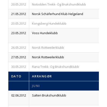
20.05.2012
Notodden Trekk- Og Brukshundklubb
83
21.05.2012
Norsk Schäferhund Klub Helgeland
83
23.05.2012
Kongsberg Hundeklubb
83
23.05.2012
Voss Hundeklubb
83
26.05.2012
Norsk Rottweilerklubb
83
27.05.2012
Norsk Rottweilerklubb
83
30.05.2012
Rana Trekk- Og Brukshundklubb
83
DATO
ARRANGØR
R
JUNI
02.06.2012
Salten Brukshundklubb
83