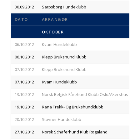
30.09.2012
Sarpsborg Hundeklubb
83
DATO
ARRANGØR
R
OKTOBER
06.10.2012
Kvam Hundeklubb
83
06.10.2012
Klepp Brukshund Klubb
83
07.10.2012
Klepp Brukshund Klubb
83
07.10.2012
Kvam Hundeklubb
83
13.10.2012
Norsk Belgisk Fårehund Klubb Oslo/Akershus
83
19.10.2012
Rana Trekk- Og Brukshundklubb
83
20.10.2012
Stovner Hundeklubb
83
27.10.2012
Norsk Schäferhund Klub Rogaland
83