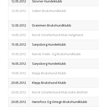
12.05.2012
Stovner Hundeklubb
83
12.05.2012
Salten Brukshundklubb
83
12.05.2012
Drammen Brukshundklubb
83
14.05.2012
Norsk Schäferhund Klub Helgeland
83
15.05.2012
Sarpsborg Hundeklubb
83
15.05.2012
Narvik Trekk- Og Brukshundklubb
83
16.05.2012
Sarpsborg Hundeklubb
83
19.05.2012
Klepp Brukshund Klubb
83
20.05.2012
Klepp Brukshund Klubb
83
20.05.2012
Norsk Schäferhund Klub Indre Østfold
83
20.05.2012
Hønefoss Og Omegn Brukshundklubb
83