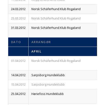
24.03.2012
Norsk Schäferhund Klub Rogaland
83
25.03.2012
Norsk Schäferhund Klub Rogaland
83
31.03.2012
Norsk Schäferhund Klub Rogaland
83
DATO
ARRANGØR
R
APRIL
01.04.2012
Norsk Schäferhund Klub Rogaland
83
14.04.2012
Sarpsborg Hundeklubb
83
15.04.2012
Sarpsborg Hundeklubb
83
25.04.2012
Hønefoss Hundeklubb
83