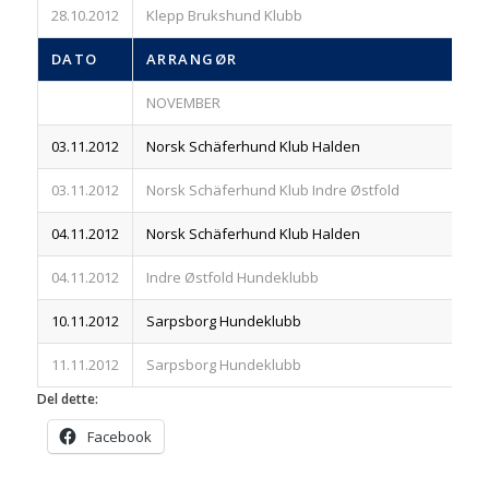
28.10.2012
Klepp Brukshund Klubb
83
DATO
ARRANGØR
R
NOVEMBER
03.11.2012
Norsk Schäferhund Klub Halden
83
03.11.2012
Norsk Schäferhund Klub Indre Østfold
83
04.11.2012
Norsk Schäferhund Klub Halden
83
04.11.2012
Indre Østfold Hundeklubb
83
10.11.2012
Sarpsborg Hundeklubb
83
11.11.2012
Sarpsborg Hundeklubb
83
Del dette:
Facebook