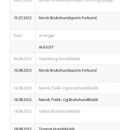
08.07.2012
Norsk Schäferhund Klub Troms Og Omegn
83
15.07.2012
Norsk Brukshundsports Forbund
83
Dato
Arrangør
R
AUGUST
06.08.2012
Sarpsborg Hundeklubb
83
10.08.2012
Norsk Brukshundsports Forbund
83
14.08.2012
Narvik Trekk- Og Brukshundklubb
83
16.08.2012
Narvik Trekk- Og Brukshundklubb
83
18.08.2012
Salten Brukshundklubb
83
18.08.2012
Tromsø Hundeklubb
83