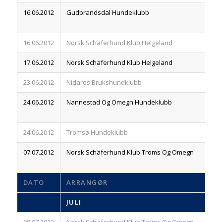
16.06.2012
Gudbrandsdal Hundeklubb
83
16.06.2012
Norsk Schäferhund Klub Helgeland
83
17.06.2012
Norsk Schäferhund Klub Helgeland
83
23.06.2012
Nidaros Brukshundklubb
83
24.06.2012
Nannestad Og Omegn Hundeklubb
83
24.06.2012
Tromsø Hundeklubb
83
07.07.2012
Norsk Schäferhund Klub Troms Og Omegn
83
DATO
ARRANGØR
R
JULI