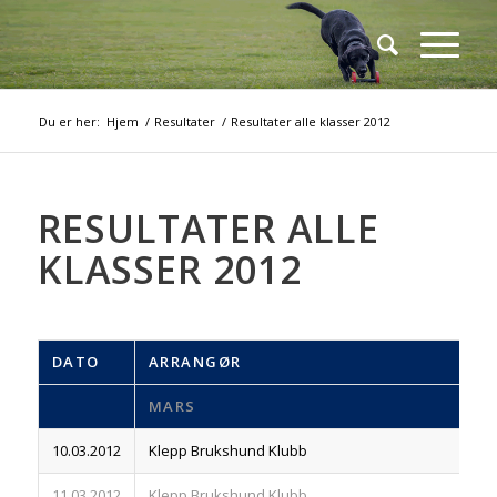
Du er her:
Hjem
/
Resultater
/
Resultater alle klasser 2012
RESULTATER ALLE
KLASSER 2012
DATO
ARRANGØR
R
MARS
10.03.2012
Klepp Brukshund Klubb
83
11.03.2012
Klepp Brukshund Klubb
83