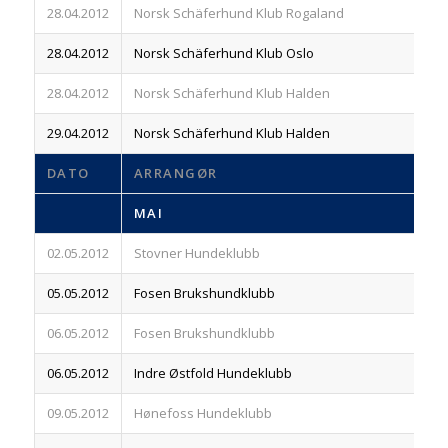
28.04.2012
Norsk Schäferhund Klub Rogaland
83
28.04.2012
Norsk Schäferhund Klub Oslo
83
28.04.2012
Norsk Schäferhund Klub Halden
83
29.04.2012
Norsk Schäferhund Klub Halden
83
DATO
ARRANGØR
R
MAI
02.05.2012
Stovner Hundeklubb
83
05.05.2012
Fosen Brukshundklubb
83
06.05.2012
Fosen Brukshundklubb
83
06.05.2012
Indre Østfold Hundeklubb
83
09.05.2012
Hønefoss Hundeklubb
83