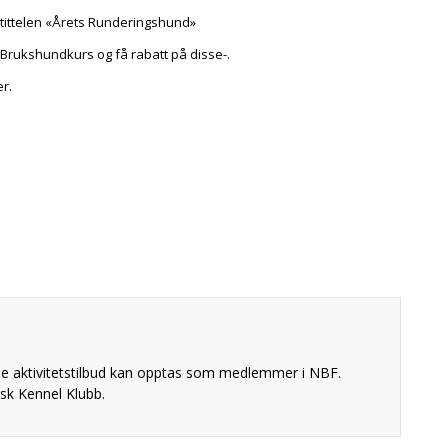
t tittelen «Årets Runderingshund»
s Brukshundkurs og få rabatt på disse-.
r.
ine aktivitetstilbud kan opptas som medlemmer i NBF.
k Kennel Klubb.