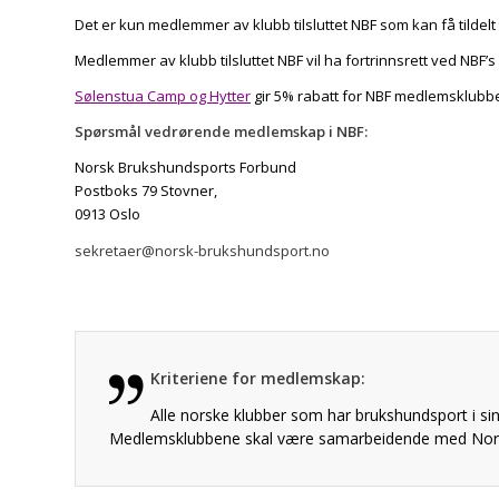
Det er kun medlemmer av klubb tilsluttet NBF som kan få tildel
Medlemmer av klubb tilsluttet NBF vil ha fortrinnsrett ved NBF’
Sølenstua Camp og Hytter
gir 5% rabatt for NBF medlemsklubbe
Spørsmål vedrørende medlemskap i NBF:
Norsk Brukshundsports Forbund
Postboks 79 Stovner,
0913 Oslo
sekretaer@norsk-brukshundsport.no
Kriteriene for medlemskap:
Alle norske klubber som har brukshundsport i s
Medlemsklubbene skal være samarbeidende med Nors