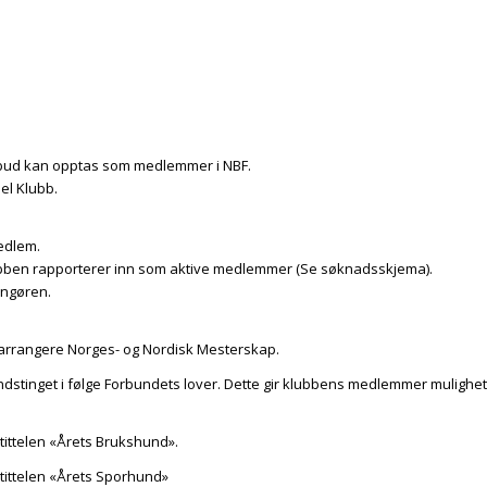
ilbud kan opptas som medlemmer i NBF.
l Klubb.
medlem.
ubben rapporterer inn som aktive medlemmer (Se søknadsskjema).
angøren.
 arrangere Norges- og Nordisk Mesterskap.
undstinget i følge Forbundets lover. Dette gir klubbens medlemmer muligh
 tittelen «Årets Brukshund».
 tittelen «Årets Sporhund»