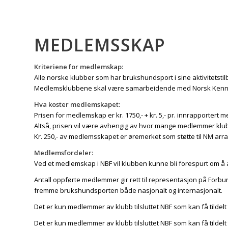
MEDLEMSSKAP
Kriteriene for medlemskap:
Alle norske klubber som har brukshundsport i sine aktivitetst
Medlemsklubbene skal være samarbeidende med Norsk Kenne
Hva koster medlemskapet:
Prisen for medlemskap er kr. 1750,- + kr. 5,- pr. innrapportert 
Altså, prisen vil være avhengig av hvor mange medlemmer kl
Kr. 250,- av medlemsskapet er øremerket som støtte til NM arr
Medlemsfordeler:
Ved et medlemskap i NBF vil klubben kunne bli forespurt om å
Antall oppførte medlemmer gir rett til representasjon på Forb
fremme brukshundsporten både nasjonalt og internasjonalt.
Det er kun medlemmer av klubb tilsluttet NBF som kan få tildelt
Det er kun medlemmer av klubb tilsluttet NBF som kan få tildelt