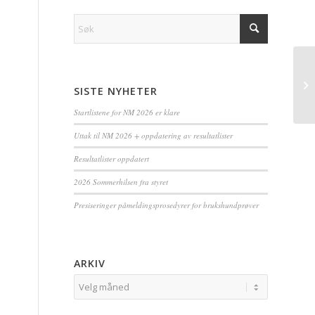
SISTE NYHETER
Startlistene for NM 2026 er klare
Uttak til NM 2026 + oppdatering av resultatlister
Resultatlister oppdatert
2026 Sommerhilsen fra styret
Presiseringer påmeldingsprosedyrer for brukshundprøver
ARKIV