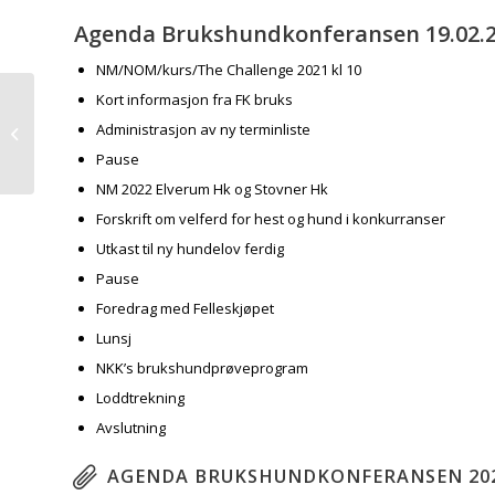
Agenda Brukshundkonferansen 19.02.
NM/NOM/kurs/The Challenge 2021 kl 10
Kort informasjon fra FK bruks
Administrasjon av ny terminliste
The Challenge 2022
Pause
NM 2022 Elverum Hk og Stovner Hk
Forskrift om velferd for hest og hund i konkurranser
Utkast til ny hundelov ferdig
Pause
Foredrag med Felleskjøpet
Lunsj
NKK’s brukshundprøveprogram
Loddtrekning
Avslutning
AGENDA BRUKSHUNDKONFERANSEN 20