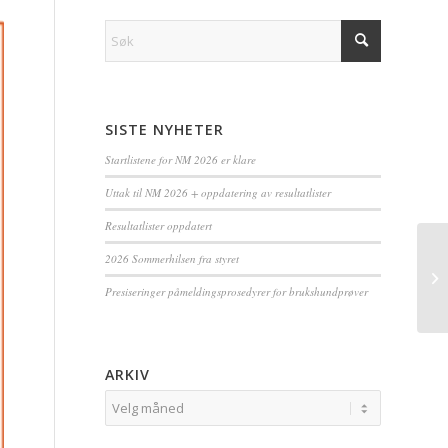
SISTE NYHETER
Startlistene for NM 2026 er klare
Uttak til NM 2026 + oppdatering av resultatlister
Resultatlister oppdatert
2026 Sommerhilsen fra styret
Presiseringer påmeldingsprosedyrer for brukshundprøver
ARKIV