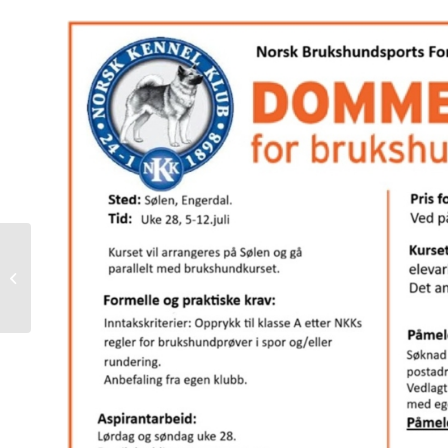
Rekruttlaget i
rundering – en gjeng
med motivasjon,
humor og stor
fremgan...