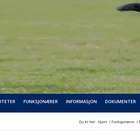
ITETER
FUNKSJONÆRER
INFORMASJON
DOKUMENTER
Du er her:
Hjem
/
Funksjonærer
/