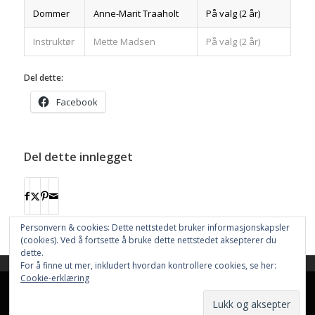
Dommer
Anne-Marit Traaholt
På valg (2 år)
Instruktør
Mette Madsen
På valg (2 år)
Del dette:
Facebook
Del dette innlegget
Personvern & cookies: Dette nettstedet bruker informasjonskapsler
(cookies). Ved å fortsette å bruke dette nettstedet aksepterer du
dette.
For å finne ut mer, inkludert hvordan kontrollere cookies, se her:
This site uses cookies. By continuing to browse the site, you are
Cookie-erklæring
agreeing to our use of cookies.
Nettstedet bruker
Cookies
Hjem
Resultater
Aktiviteter
Nettbutikk
OK
Learn more
Funksjonærer
Informasjon