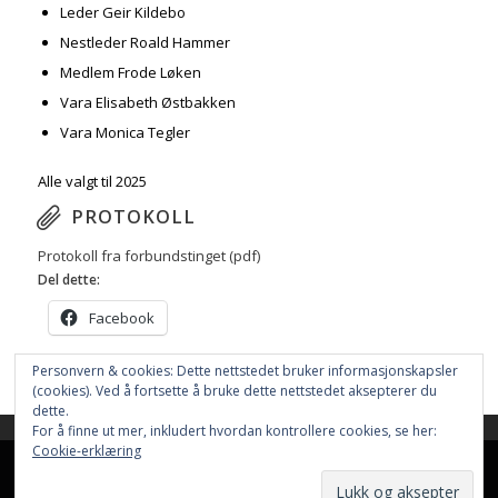
Leder Geir Kildebo
Nestleder Roald Hammer
Medlem Frode Løken
Vara Elisabeth Østbakken
Vara Monica Tegler
Alle valgt til 2025
PROTOKOLL
Protokoll fra forbundstinget (pdf)
Del dette:
Facebook
Personvern & cookies: Dette nettstedet bruker informasjonskapsler
(cookies). Ved å fortsette å bruke dette nettstedet aksepterer du
dette.
For å finne ut mer, inkludert hvordan kontrollere cookies, se her:
This site uses cookies. By continuing to browse the site, you are
Cookie-erklæring
agreeing to our use of cookies.
Nettstedet bruker
Cookies
Hjem
Resultater
Aktiviteter
Nettbutikk