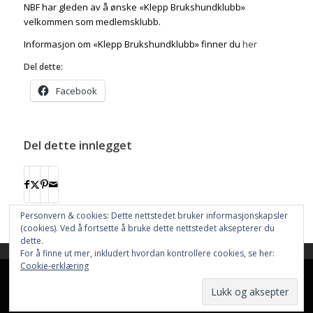
NBF har gleden av å ønske «Klepp Brukshundklubb»
velkommen som medlemsklubb.
Informasjon om «Klepp Brukshundklubb» finner du
her
Del dette:
Facebook
Del dette innlegget
Personvern & cookies: Dette nettstedet bruker informasjonskapsler
(cookies). Ved å fortsette å bruke dette nettstedet aksepterer du
dette.
For å finne ut mer, inkludert hvordan kontrollere cookies, se her:
This site uses cookies. By continuing to browse the site, you are
Cookie-erklæring
agreeing to our use of cookies.
Nettstedet bruker
Cookies
Hjem
Resultater
Aktiviteter
Nettbutikk
OK
Learn more
Funksjonærer
Informasjon
Dokumenter
Nyhetsarkiv