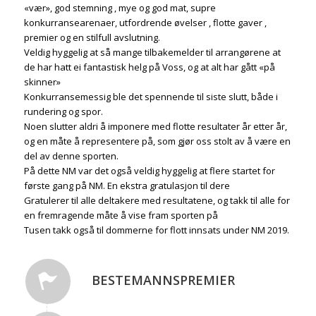
«vær», god stemning , mye og god mat, supre
konkurransearenaer, utfordrende øvelser , flotte gaver ,
premier og en stilfull avslutning.
Veldig hyggelig at så mange tilbakemelder til arrangørene at
de har hatt ei fantastisk helg på Voss, og at alt har gått «på
skinner»
Konkurransemessig ble det spennende til siste slutt, både i
rundering og spor.
Noen slutter aldri å imponere med flotte resultater år etter år,
og en måte å representere på, som gjør oss stolt av å være en
del av denne sporten.
På dette NM var det også veldig hyggelig at flere startet for
første gang på NM. En ekstra gratulasjon til dere
Gratulerer til alle deltakere med resultatene, og takk til alle for
en fremragende måte å vise fram sporten på
Tusen takk også til dommerne for flott innsats under NM 2019.
BESTEMANNSPREMIER