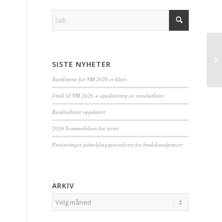
SISTE NYHETER
Startlistene for NM 2026 er klare
Uttak til NM 2026 + oppdatering av resultatlister
Resultatlister oppdatert
2026 Sommerhilsen fra styret
Presiseringer påmeldingsprosedyrer for brukshundprøver
ARKIV