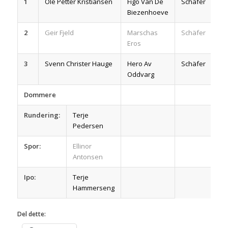
1
Ole Petter Kristiansen
Figo Van De
Schäfer
Biezenhoeve
2
Geir Fjeld
Marschas
Schäfer
Eros
3
Svenn Christer Hauge
Hero Av
Schäfer
Oddvarg
Dommere
Rundering:
Terje
Pedersen
Spor:
Ellinor
Antonsen
Ipo:
Terje
Hammerseng
Del dette: