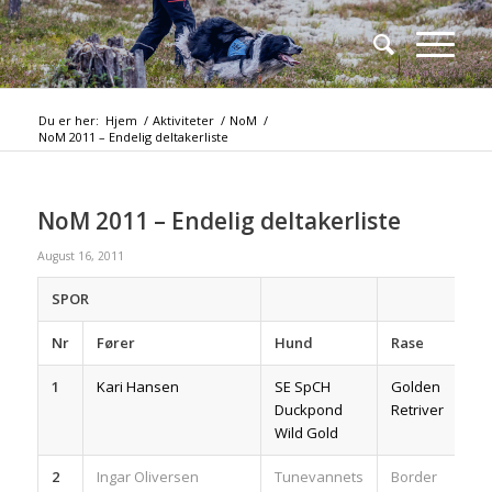
Du er her:
Hjem
/
Aktiviteter
/
NoM
/
NoM 2011 – Endelig deltakerliste
NoM 2011 – Endelig deltakerliste
August 16, 2011
SPOR
Nr
Fører
Hund
Rase
1
Kari Hansen
SE SpCH
Golden
Duckpond
Retriver
Wild Gold
2
Ingar Oliversen
Tunevannets
Border