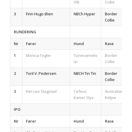
Olli
Collie
3
Finn Hugo Øien
NBCh Hyper
Border
Collie
RUNDERING
Nr
Fører
Hund
Rase
1
Monica Tegler
Tunevannets
Border
Izi
Collie
2
Toril V. Pedersen
NBCH Tin Tin
Border
Collie
3
Kim Leo Stagstad
Cefeus
Australian
Kaiser Styx
Kelpie
IPO
Nr
Fører
Hund
Rase