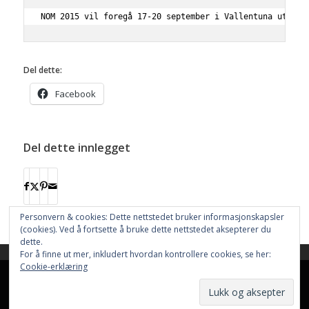
NOM 2015 vil foregå 17-20 september i Vallentuna utenfo
Del dette:
Facebook
Del dette innlegget
Personvern & cookies: Dette nettstedet bruker informasjonskapsler
(cookies). Ved å fortsette å bruke dette nettstedet aksepterer du
dette.
For å finne ut mer, inkludert hvordan kontrollere cookies, se her:
This site uses cookies. By continuing to browse the site, you are
Cookie-erklæring
agreeing to our use of cookies.
Nettstedet bruker
Cookies
Hjem
Resultater
Aktiviteter
Nettbutikk
OK
Learn more
Funksjonærer
Informasjon
Dokumenter
Nyhetsarkiv