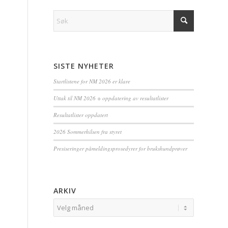
SISTE NYHETER
Startlistene for NM 2026 er klare
Uttak til NM 2026 + oppdatering av resultatlister
Resultatlister oppdatert
2026 Sommerhilsen fra styret
Presiseringer påmeldingsprosedyrer for brukshundprøver
ARKIV