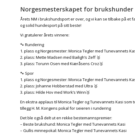
Norgesmesterskapet for brukshunder 20
Årets NM i brukshundsport er over, og vi kan se tilbake på e
og solid hundesport på sitt beste!
Vi gratulerer årets vinnere:
🐾 Rundering
1. plass og Norgesmester: Monica Tegler med Tunevannets Ka
2. plass: Mette Madsen med Bailigh’s Zeff
🥈
3. plass: Torunn Osen med Kiæråsens Croz
🥉
🐾 Spor
1. plass og Norgesmester: Monica Tegler med Tunevannets Ka
2. plass: Johanne Hobberstad med Ultra
🥈
3. plass: Hilde Hov med Work’s Winn
🥉
En ekstra applaus til Monica Tegler og Tunevannets Kasi som to
tillegg H. M. Kongens pokal for seieren i rundering
Det ble også delt ut en rekke bestemannspremier:
– Beste brukshund: Monica Tegler med Tunevannets Kasi
– Gullis minnepokal: Monica Tegler med Tunevannets Kasi