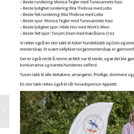
– Beste rundering: Monica Tegler med Tunevannets Kasi
– Beste lydighet rundering: Rita Thobroe med Lotta
– Beste felt rundering: Rita Thobroe med Lotta
– Beste spor: Monica Tegler med Tunevannets Kasi
– Beste lydighet spor: Hilde Hov med Work’s Winn
– Beste felt spor: Torunn Osen med Kiæråsens Croz
Vi retter også en stor takk til Asker hundeklubb og Oslo og ome
mesterskap. Et svært vellykket norgesmesterskap er gjennomfør
Det er også verdt å nevne at NKK var til stede, og at det ble gje
konkurranse og ivareta hundenes velferd.
Tusen takk til alle deltakere, arrangører, frivillige, dommere o
En stor takk rettes også til vår hovedsponsor Appetitt.
Antidoping og Fair Play
i brukshundsporten