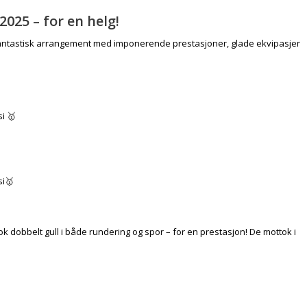
25 – for en helg!
t fantastisk arrangement med imponerende prestasjoner, glade ekvipasjer
si
🥇
si
🥇
k dobbelt gull i både rundering og spor – for en prestasjon! De mottok i