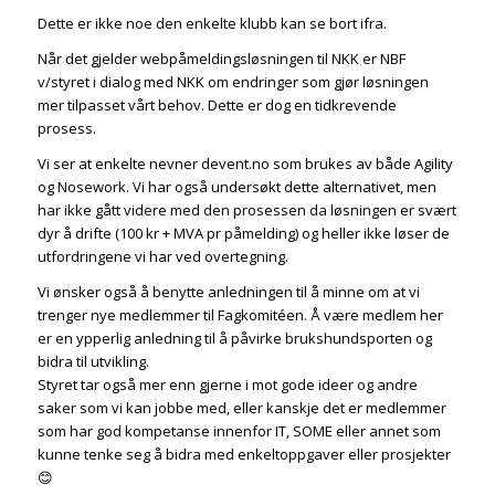
Dette er ikke noe den enkelte klubb kan se bort ifra.
Når det gjelder webpåmeldingsløsningen til NKK er NBF
v/styret i dialog med NKK om endringer som gjør løsningen
mer tilpasset vårt behov. Dette er dog en tidkrevende
prosess.
Vi ser at enkelte nevner devent.no som brukes av både Agility
og Nosework. Vi har også undersøkt dette alternativet, men
har ikke gått videre med den prosessen da løsningen er svært
dyr å drifte (100 kr + MVA pr påmelding) og heller ikke løser de
utfordringene vi har ved overtegning.
Vi ønsker også å benytte anledningen til å minne om at vi
trenger nye medlemmer til Fagkomitéen. Å være medlem her
er en ypperlig anledning til å påvirke brukshundsporten og
bidra til utvikling.
Styret tar også mer enn gjerne i mot gode ideer og andre
saker som vi kan jobbe med, eller kanskje det er medlemmer
som har god kompetanse innenfor IT, SOME eller annet som
kunne tenke seg å bidra med enkeltoppgaver eller prosjekter
😊