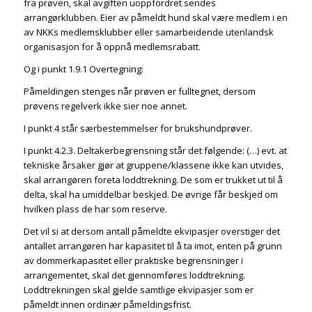
fra prøven, skal avgiften uoppfordret sendes
arrangørklubben. Eier av påmeldt hund skal være medlem i en
av NKKs medlemsklubber eller samarbeidende utenlandsk
organisasjon for å oppnå medlemsrabatt.
Og i punkt 1.9.1 Overtegning:
Påmeldingen stenges når prøven er fulltegnet, dersom
prøvens regelverk ikke sier noe annet.
I punkt 4 står særbestemmelser for brukshundprøver.
I punkt 4.2.3. Deltakerbegrensning står det følgende: (…) evt. at
tekniske årsaker gjør at gruppene/klassene ikke kan utvides,
skal arrangøren foreta loddtrekning. De som er trukket ut til å
delta, skal ha umiddelbar beskjed. De øvrige får beskjed om
hvilken plass de har som reserve.
Det vil si at dersom antall påmeldte ekvipasjer overstiger det
antallet arrangøren har kapasitet til å ta imot, enten på grunn
av dommerkapasitet eller praktiske begrensninger i
arrangementet, skal det gjennomføres loddtrekning.
Loddtrekningen skal gjelde samtlige ekvipasjer som er
påmeldt innen ordinær påmeldingsfrist.