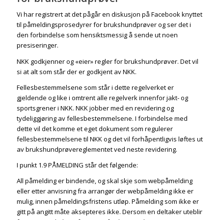
Vi har registrert at det pågår en diskusjon på Facebook knyttet
til påmeldingsprosedyrer for brukshundprøver og ser det i
den forbindelse som hensiktsmessig å sende ut noen
presiseringer.
NKK godkjenner og «eier» regler for brukshundprøver. Det vil
si at alt som står der er godkjent av NKK.
Fellesbestemmelsene som står i dette regelverket er
gjeldende og like i omtrent alle regelverk innenfor jakt- og
sportsgrener i NKK. NKK jobber med en revidering og
tydeliggjøring av fellesbestemmelsene. I forbindelse med
dette vil det komme et eget dokument som regulerer
fellesbestemmelsene til NKK og det vil forhåpentligvis løftes ut
av brukshundprøvereglementet ved neste revidering.
I punkt 1.9 PÅMELDING står det følgende:
All påmelding er bindende, og skal skje som webpåmelding
eller etter anvisning fra arrangør der webpåmelding ikke er
mulig, innen påmeldingsfristens utløp. Påmelding som ikke er
gitt på angitt måte aksepteres ikke. Dersom en deltaker uteblir