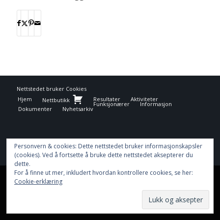
Nettstedet bruker
Cookies
Hjem
Resultater
Aktiviteter
Nettbutikk
Funksjonærer
Informasjon
Dokumenter
Nyhetsarkiv
Personvern & cookies: Dette nettstedet bruker informasjonskapsler
(cookies). Ved å fortsette å bruke dette nettstedet aksepterer du
dette.
For å finne ut mer, inkludert hvordan kontrollere cookies, se her:
This site uses cookies. By continuing to browse the site, you are
Cookie-erklæring
agreeing to our use of cookies.
OK
Learn more