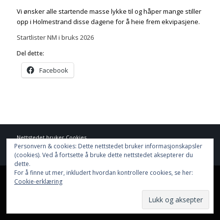
Vi ønsker alle startende masse lykke til og håper mange stiller
opp i Holmestrand disse dagene for å heie frem ekvipasjene.
Startlister NM i bruks 2026
Del dette:
Facebook
Nettstedet bruker
Cookies
Personvern & cookies: Dette nettstedet bruker informasjonskapsler
Hjem
Resultater
Aktiviteter
Nettbutikk
Funksjonærer
Informasjon
(cookies). Ved å fortsette å bruke dette nettstedet aksepterer du
Dokumenter
Nyhetsarkiv
dette.
For å finne ut mer, inkludert hvordan kontrollere cookies, se her:
This site uses cookies. By continuing to browse the site, you are
Cookie-erklæring
agreeing to our use of cookies.
OK
Learn more