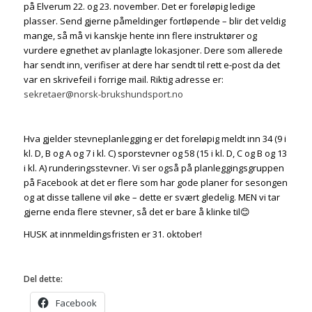
på Elverum 22. og 23. november. Det er foreløpig ledige
plasser. Send gjerne påmeldinger fortløpende – blir det veldig
mange, så må vi kanskje hente inn flere instruktører og
vurdere egnethet av planlagte lokasjoner. Dere som allerede
har sendt inn, verifiser at dere har sendt til rett e-post da det
var en skrivefeil i forrige mail. Riktig adresse er:
sekretaer@norsk-brukshundsport.no
Hva gjelder stevneplanlegging er det foreløpig meldt inn 34 (9 i
kl. D, B og A og 7 i kl. C) sporstevner og 58 (15 i kl. D, C og B og 13
i kl. A) runderingsstevner. Vi ser også på planleggingsgruppen
på Facebook at det er flere som har gode planer for sesongen
og at disse tallene vil øke – dette er svært gledelig. MEN vi tar
gjerne enda flere stevner, så det er bare å klinke til😊
HUSK at innmeldingsfristen er 31. oktober!
Del dette:
Facebook