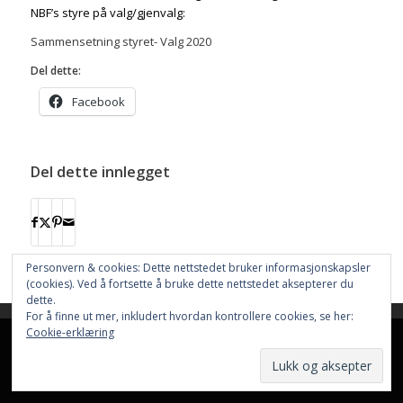
NBF’s styre på valg/gjenvalg:
Sammensetning styret- Valg 2020
Del dette:
Facebook
Del dette innlegget
Personvern & cookies: Dette nettstedet bruker informasjonskapsler
(cookies). Ved å fortsette å bruke dette nettstedet aksepterer du
dette.
For å finne ut mer, inkludert hvordan kontrollere cookies, se her:
This site uses cookies. By continuing to browse the site, you are
Cookie-erklæring
Nettstedet bruker
Cookies
agreeing to our use of cookies.
Hjem
Resultater
Aktiviteter
Nettbutikk
Funksjonærer
Informasjon
OK
Learn more
Dokumenter
Nyhetsarkiv