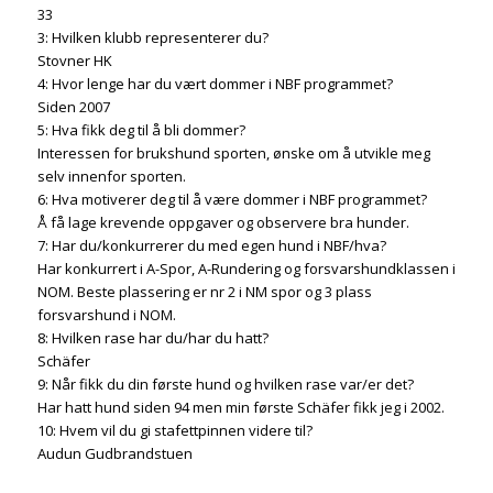
33
3: Hvilken klubb representerer du?
Stovner HK
4: Hvor lenge har du vært dommer i NBF programmet?
Siden 2007
5: Hva fikk deg til å bli dommer?
Interessen for brukshund sporten, ønske om å utvikle meg
selv innenfor sporten.
6: Hva motiverer deg til å være dommer i NBF programmet?
Å få lage krevende oppgaver og observere bra hunder.
7: Har du/konkurrerer du med egen hund i NBF/hva?
Har konkurrert i A-Spor, A-Rundering og forsvarshundklassen i
NOM. Beste plassering er nr 2 i NM spor og 3 plass
forsvarshund i NOM.
8: Hvilken rase har du/har du hatt?
Schäfer
9: Når fikk du din første hund og hvilken rase var/er det?
Har hatt hund siden 94 men min første Schäfer fikk jeg i 2002.
10: Hvem vil du gi stafettpinnen videre til?
Audun Gudbrandstuen