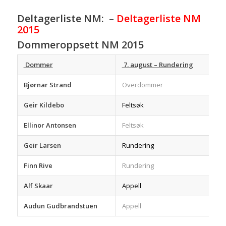
Deltagerliste NM:
–
Deltagerliste NM
2015
Dommeroppsett NM 2015
Dommer
7. august – Rundering
8
Bjørnar Strand
Overdommer
O
Geir Kildebo
Feltsøk
A
Ellinor Antonsen
Feltsøk
A
Geir Larsen
Rundering
F
Finn Rive
Rundering
F
Alf Skaar
Appell
S
Audun Gudbrandstuen
Appell
S