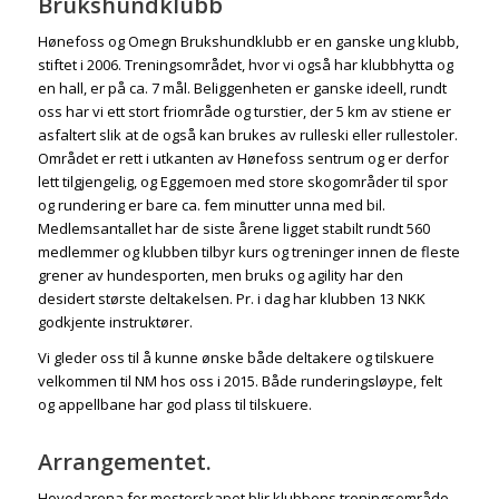
Brukshundklubb
Hønefoss og Omegn Brukshundklubb er en ganske ung klubb,
stiftet i 2006. Treningsområdet, hvor vi også har klubbhytta og
en hall, er på ca. 7 mål. Beliggenheten er ganske ideell, rundt
oss har vi ett stort friområde og turstier, der 5 km av stiene er
asfaltert slik at de også kan brukes av rulleski eller rullestoler.
Området er rett i utkanten av Hønefoss sentrum og er derfor
lett tilgjengelig, og Eggemoen med store skogområder til spor
og rundering er bare ca. fem minutter unna med bil.
Medlemsantallet har de siste årene ligget stabilt rundt 560
medlemmer og klubben tilbyr kurs og treninger innen de fleste
grener av hundesporten, men bruks og agility har den
desidert største deltakelsen. Pr. i dag har klubben 13 NKK
godkjente instruktører.
Vi gleder oss til å kunne ønske både deltakere og tilskuere
velkommen til NM hos oss i 2015. Både runderingsløype, felt
og appellbane har god plass til tilskuere.
Arrangementet.
Hovedarena for mesterskapet blir klubbens treningsområde