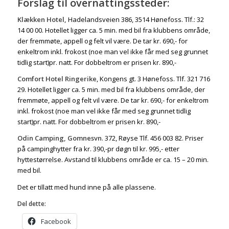
Forslag til overnattingssteder:
Klækken Hotel,
Hadelandsveien 386, 3514 Hønefoss. Tlf.: 32
14 00 00. Hotellet ligger ca. 5 min. med bil fra klubbens område,
der fremmøte, appell og felt vil være. De tar kr. 690,- for
enkeltrom inkl. frokost (noe man vel ikke får med seg grunnet
tidlig start)pr. natt. For dobbeltrom er prisen kr. 890,-
Comfort Hotel Ringerike
, Kongens gt. 3 Hønefoss. Tlf. 321 716
29. Hotellet ligger ca. 5 min. med bil fra klubbens område, der
fremmøte, appell og felt vil være. De tar kr. 690,- for enkeltrom
inkl. frokost (noe man vel ikke får med seg grunnet tidlig
start)pr. natt. For dobbeltrom er prisen kr. 890,-
Odin Camping, Gomnesvn
. 372, Røyse Tlf. 456 003 82. Priser
på campinghytter fra kr. 390,-pr døgn til kr. 995,- etter
hyttestørrelse. Avstand til klubbens område er ca. 15 – 20 min.
med bil.
Det er tillatt med hund inne på alle plassene.
Del dette:
Facebook