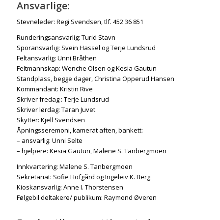
Ansvarlige:
Stevneleder: Regi Svendsen, tlf. 452 36 851
Runderingsansvarlig: Turid Stavn
Sporansvarlig: Svein Hassel og Terje Lundsrud
Feltansvarlig: Unni Bråthen
Feltmannskap: Wenche Olsen og Kesia Gautun
Standplass, begge dager, Christina Opperud Hansen
Kommandant: Kristin Rive
Skriver fredag : Terje Lundsrud
Skriver lørdag: Taran Juvet
Skytter: Kjell Svendsen
Åpningsseremoni, kamerat aften, bankett:
– ansvarlig: Unni Selte
– hjelpere: Kesia Gautun, Malene S. Tanbergmoen
Innkvartering: Malene S. Tanbergmoen
Sekretariat: Sofie Hofgård og Ingeleiv K. Berg
Kioskansvarlig: Anne I. Thorstensen
Følgebil deltakere/ publikum: Raymond Øveren