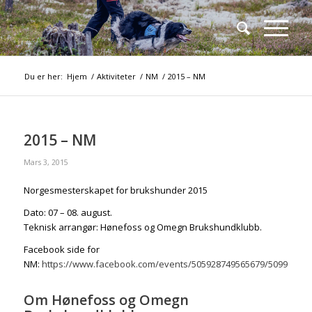
Du er her:
Hjem
/
Aktiviteter
/
NM
/
2015 – NM
2015 – NM
Mars 3, 2015
Norgesmesterskapet for brukshunder 2015
Dato: 07 – 08. august.
Teknisk arrangør: Hønefoss og Omegn Brukshundklubb.
Facebook side for
NM:
https://www.facebook.com/events/505928749565679/509915509
Om Hønefoss og Omegn