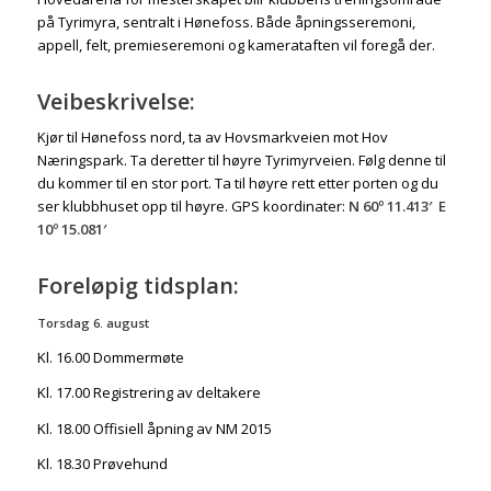
på Tyrimyra, sentralt i Hønefoss. Både åpningsseremoni,
appell, felt, premieseremoni og kamerataften vil foregå der.
Veibeskrivelse:
Kjør til Hønefoss nord, ta av Hovsmarkveien mot Hov
Næringspark. Ta deretter til høyre Tyrimyrveien. Følg denne til
du kommer til en stor port. Ta til høyre rett etter porten og du
ser klubbhuset opp til høyre. GPS koordinater:
N 60º 11.413′ E
10º 15.081′
Foreløpig tidsplan:
Torsdag 6. august
Kl. 16.00 Dommermøte
Kl. 17.00 Registrering av deltakere
Kl. 18.00 Offisiell åpning av NM 2015
Kl. 18.30 Prøvehund