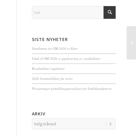
SISTE NYHETER
Startlistene for NM 2026 er klare
Uttak til NM 2026 + oppdatering av resultatlister
Resultatlister oppdatert
2026 Sommerhilsen fra styret
Presiseringer påmeldingsprosedyrer for brukshundprøver
ARKIV