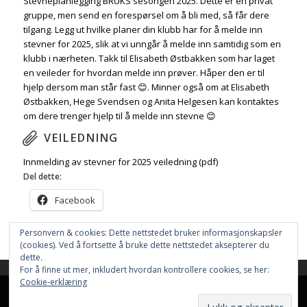
Stevneplanlegging BRUKS sesongen 2025. Dette er en privat
gruppe, men send en forespørsel om å bli med, så får dere
tilgang. Legg ut hvilke planer din klubb har for å melde inn
stevner for 2025, slik at vi unngår å melde inn samtidig som en
klubb i nærheten. Takk til Elisabeth Østbakken som har laget
en veileder for hvordan melde inn prøver. Håper den er til
hjelp dersom man står fast 😊. Minner også om at Elisabeth
Østbakken, Hege Svendsen og Anita Helgesen kan kontaktes
om dere trenger hjelp til å melde inn stevne 😊
VEILEDNING
Innmelding av stevner for 2025 veiledning (pdf)
Del dette:
Facebook
Personvern & cookies: Dette nettstedet bruker informasjonskapsler
(cookies). Ved å fortsette å bruke dette nettstedet aksepterer du
dette.
For å finne ut mer, inkludert hvordan kontrollere cookies, se her:
This site uses cookies. By continuing to browse the site, you are
Cookie-erklæring
agreeing to our use of cookies.
Nettstedet bruker
Cookies