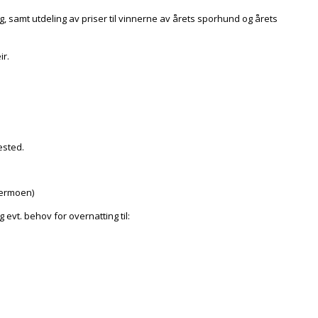
ag, samt utdeling av priser til vinnerne av årets sporhund og årets
ir.
sested.
dermoen)
vt. behov for overnatting til: