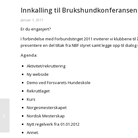
Innkalling til Brukshundkonferansen
Januar 1, 2011
Er du engasjert?
I forbindelse med Forbundstinget 2011 inviterer vi klubbene til 
presentere en del tiltak fra NBF styret samt legge opp til dialog
Agenda:
Aktivitet/rekruttering
Ny webside
Demo ved Forsvarets Hundeskole
Rekruttlaget
Kurs
Norgesmesterskapet
Innkalling til forbundsting i Norsk
Nordisk Mesterskap
Brukshundsports Forbund
Nytt regelverk fra 01.01.2012
Annet.