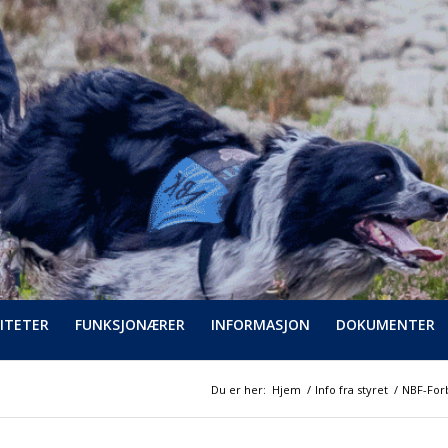
ITETER
FUNKSJONÆRER
INFORMASJON
DOKUMENTER
Du er her:
Hjem
/
Info fra styret
/
NBF-For