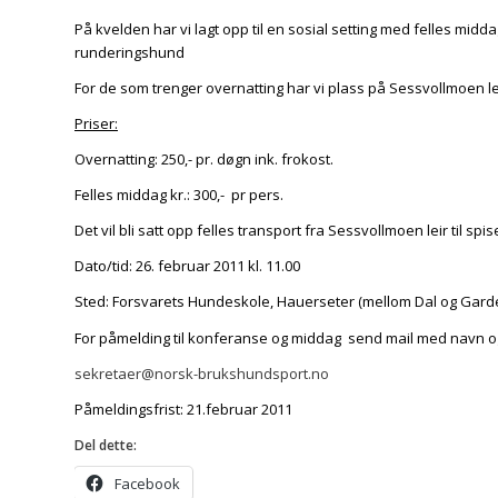
På kvelden har vi lagt opp til en sosial setting med felles midd
runderingshund
For de som trenger overnatting har vi plass på Sessvollmoen le
Priser:
Overnatting: 250,- pr. døgn ink. frokost.
Felles middag kr.: 300,- pr pers.
Det vil bli satt opp felles transport fra Sessvollmoen leir til spi
Dato/tid: 26. februar 2011 kl. 11.00
Sted: Forsvarets Hundeskole, Hauerseter (mellom Dal og Gar
For påmelding til konferanse og middag send mail med navn og e
sekretaer@norsk-brukshundsport.no
Påmeldingsfrist: 21.februar 2011
Del dette:
Facebook