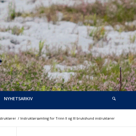
NYHETSARKIV
struktører
/
Instruktørsamling for Trinn II og III brukshund instruktører