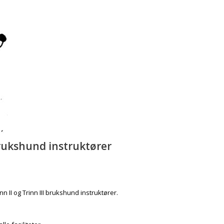
 brukshund instruktører
n II og Trinn III brukshund instruktører.