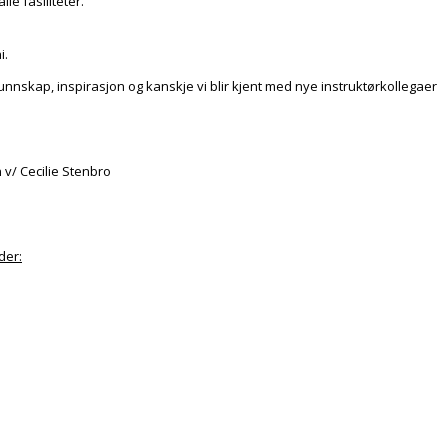
le fasiliteter.
i.
 kunnskap, inspirasjon og kanskje vi blir kjent med nye instruktørkollegaer
 v/ Cecilie Stenbro
der: