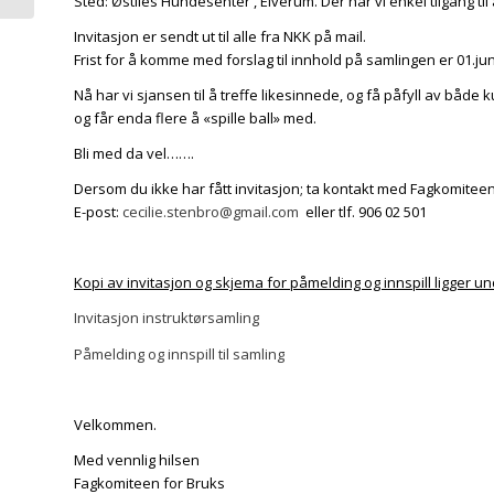
Sted: Østlies Hundesenter , Elverum. Der har vi enkel tilgang til al
Invitasjon er sendt ut til alle fra NKK på mail.
Frist for å komme med forslag til innhold på samlingen er 01.jun
Nå har vi sjansen til å treffe likesinnede, og få påfyll av både
og får enda flere å «spille ball» med.
Bli med da vel…….
Dersom du ikke har fått invitasjon; ta kontakt med Fagkomiteen
E-post:
cecilie.stenbro@gmail.com
eller tlf. 906 02 501
Kopi av invitasjon og skjema for påmelding og innspill ligger un
Invitasjon instruktørsamling
Påmelding og innspill til samling
Velkommen.
Med vennlig hilsen
Fagkomiteen for Bruks