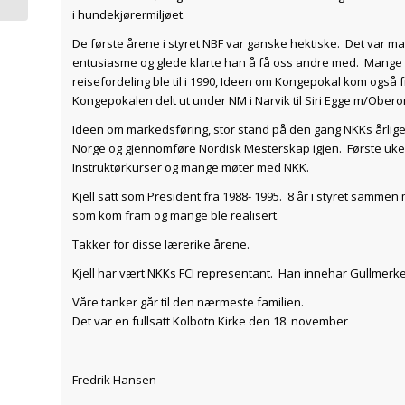
i hundekjørermiljøet.
De første årene i styret NBF var ganske hektiske. Det var ma
entusiasme og glede klarte han å få oss andre med. Mange o
reisefordeling ble til i 1990, Ideen om Kongepokal kom også fr
Kongepokalen delt ut under NM i Narvik til Siri Egge m/Obero
Ideen om markedsføring, stor stand på den gang NKKs årlige u
Norge og gjennomføre Nordisk Mesterskap igjen. Første uke
Instruktørkurser og mange møter med NKK.
Kjell satt som President fra 1988- 1995. 8 år i styret samm
som kom fram og mange ble realisert.
Takker for disse lærerike årene.
Kjell har vært NKKs FCI representant. Han innehar Gullmerke
Våre tanker går til den nærmeste familien.
Det var en fullsatt Kolbotn Kirke den 18. november
Fredrik Hansen