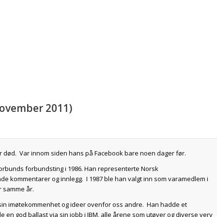
. november 2011)
var død. Var innom siden hans på Facebook bare noen dager før.
Forbunds forbundsting i 1986. Han representerte Norsk
de kommentarer og innlegg. I 1987 ble han valgt inn som varamedlem i
er samme år.
 sin imøtekommenhet og ideer ovenfor oss andre. Han hadde et
en god ballast via sin jobb i IBM, alle årene som utøver og diverse verv