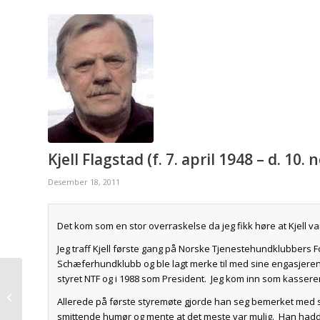
Kjell Flagstad (f. 7. april 1948 – d. 10
Desember 18, 2011
Det kom som en stor overraskelse da jeg fikk høre at Kjell 
Jeg traff Kjell første gang på Norske Tjenestehundklubbers 
Schæferhundklubb og ble lagt merke til med sine engasjeren
styret NTF og i 1988 som President. Jeg kom inn som kasser
2011 – Evje og Sølenkurset
Allerede på første styremøte gjorde han seg bemerket med
smittende humør og mente at det meste var mulig. Han hadde 