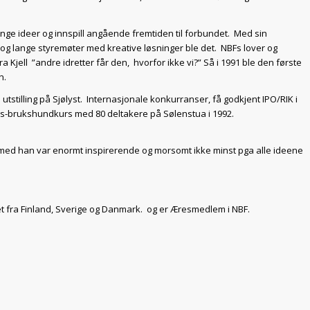
nge ideer og innspill angående fremtiden til forbundet. Med sin
g lange styremøter med kreative løsninger ble det. NBFs lover og
a Kjell ”andre idretter får den, hvorfor ikke vi?” Så i 1991 ble den første
n.
tstilling på Sjølyst. Internasjonale konkurranser, få godkjent IPO/RIK i
s-brukshundkurs med 80 deltakere på Sølenstua i 1992.
en med han var enormt inspirerende og morsomt ikke minst pga alle ideene
t fra Finland, Sverige og Danmark. og er Æresmedlem i NBF.