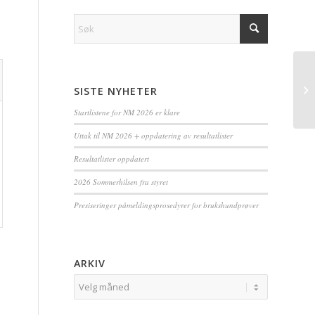
SISTE NYHETER
Startlistene for NM 2026 er klare
Uttak til NM 2026 + oppdatering av resultatlister
Resultatlister oppdatert
2026 Sommerhilsen fra styret
Presiseringer påmeldingsprosedyrer for brukshundprøver
ARKIV