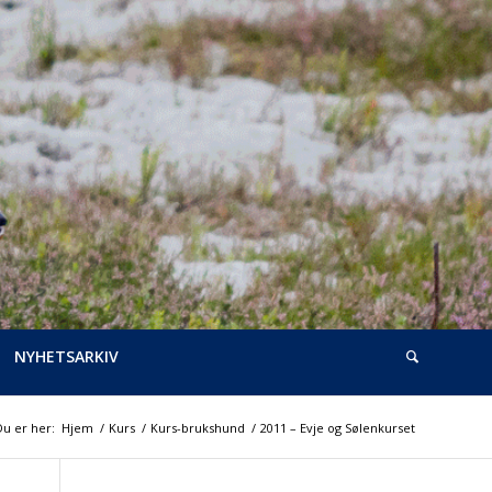
NYHETSARKIV
Du er her:
Hjem
/
Kurs
/
Kurs-brukshund
/
2011 – Evje og Sølenkurset