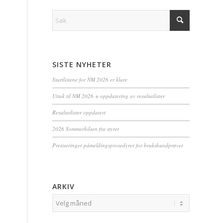
SISTE NYHETER
Startlistene for NM 2026 er klare
Uttak til NM 2026 + oppdatering av resultatlister
Resultatlister oppdatert
2026 Sommerhilsen fra styret
Presiseringer påmeldingsprosedyrer for brukshundprøver
ARKIV