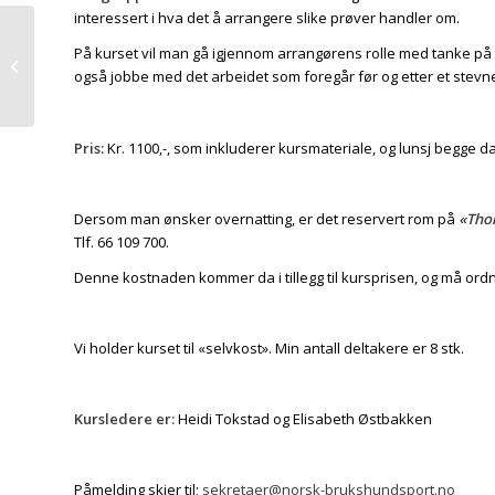
interessert i hva det å arrangere slike prøver handler om.
På kurset vil man gå igjennom arrangørens rolle med tanke på
NOM Deltakere 2016
også jobbe med det arbeidet som foregår før og etter et stevne 
Pris:
Kr. 1100,-, som inkluderer kursmateriale, og lunsj begge d
Dersom man ønsker overnatting, er det reservert rom på
«Tho
Tlf. 66 109 700.
Denne kostnaden kommer da i tillegg til kursprisen, og må ord
Vi holder kurset til «selvkost». Min antall deltakere er 8 stk.
Kursledere er:
Heidi Tokstad og Elisabeth Østbakken
Påmelding skjer til;
sekretaer@norsk-brukshundsport.no