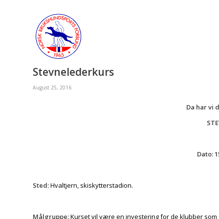
Stevnelederkurs
August 25, 2016
Da har vi d
STE
Dato: 1
Sted:
Hvaltjern, skiskytterstadion.
Målgruppe:
Kurset vil være en investering for de klubber so