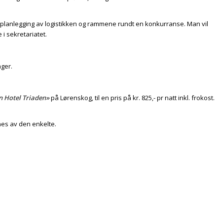
 planlegging av logistikken og rammene rundt en konkurranse. Man vil
i sekretariatet.
ager.
n Hotel Triaden»
på Lørenskog, til en pris på kr. 825,- pr natt inkl. frokost.
nes av den enkelte.