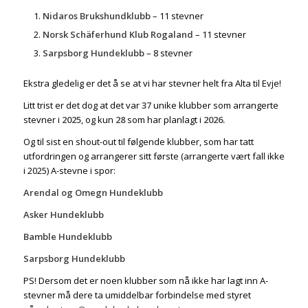
Nidaros Brukshundklubb
– 11 stevner
Norsk Schäferhund Klub Rogaland
– 11 stevner
Sarpsborg Hundeklubb
– 8 stevner
Ekstra gledelig er det å se at vi har stevner helt fra Alta til Evje!
Litt trist er det dog at det var
37
unike klubber som arrangerte
stevner i
2025
, og kun
28
som har planlagt i
2026.
Og til sist en shout-out til følgende klubber, som har tatt
utfordringen og arrangerer sitt første (arrangerte vært fall ikke
i 2025) A-stevne i spor:
Arendal og Omegn Hundeklubb
Asker Hundeklubb
Bamble Hundeklubb
Sarpsborg Hundeklubb
PS! Dersom det er noen klubber som nå ikke har lagt inn A-
stevner må dere ta umiddelbar forbindelse med styret