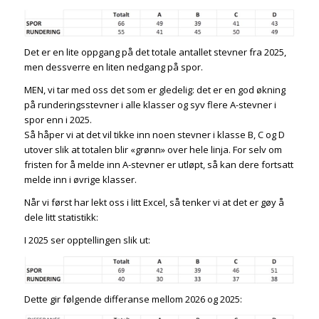
Det er en lite oppgang på det totale antallet stevner fra 2025,
men dessverre en liten nedgang på spor.
MEN, vi tar med oss det som er gledelig: det er en god økning
på runderingsstevner i alle klasser og syv flere A-stevner i
spor enn i 2025.
Så håper vi at det vil tikke inn noen stevner i klasse B, C og D
utover slik at totalen blir «grønn» over hele linja. For selv om
fristen for å melde inn A-stevner er utløpt, så kan dere fortsatt
melde inn i øvrige klasser.
Når vi først har lekt oss i litt Excel, så tenker vi at det er gøy å
dele litt statistikk:
I 2025 ser opptellingen slik ut:
Dette gir følgende differanse mellom 2026 og 2025: