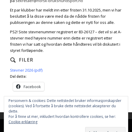
på
sekretaer@norsk-brukshundsport.no
Et par klubber har meldt inn etter fristen 31.10.2025, men vi har
besluttet å la disse være med da de nådde fristen for
publiseringen av denne saken og dette er nytt for oss alle.
PS2! Siste stevnenummer registrert er 83-26127 – det vil si at A-
stevner med høyere nummer enn dette er registrert etter
fristen vi har satt og hvordan dette håndteres vil bli diskutert i
styret fortløpende.
FILER
Stevner 2026 (pdf)
Del dette:
Facebook
Personvern & cookies: Dette nettstedet bruker informasjonskapsler
(cookies). Ved å fortsette å bruke dette nettstedet aksepterer du
dette.
For å finne ut mer, inkludert hvordan kontrollere cookies, se her:
This site uses cookies. By continuing to browse the site, you are
Cookie-erklæring
agreeing to our use of cookies.
Nettstedet bruker
Cookies