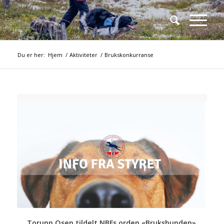
Du er her:
Hjem
/
Aktiviteter
/
Brukskonkurranse
Torunn Osen tildelt NBFs orden «Brukshunden»