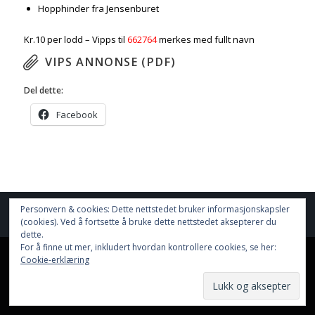
Hopphinder fra Jensenburet
Kr.10 per lodd – Vipps til
662764
merkes med fullt navn
VIPS ANNONSE (PDF)
Del dette:
Facebook
Personvern & cookies: Dette nettstedet bruker informasjonskapsler
Nettstedet bruker
Cookies
(cookies). Ved å fortsette å bruke dette nettstedet aksepterer du
Hjem
Resultater
Aktiviteter
Nettbutikk
Funksjonærer
Informasjon
dette.
Dokumenter
Nyhetsarkiv
For å finne ut mer, inkludert hvordan kontrollere cookies, se her:
This site uses cookies. By continuing to browse the site, you are
Cookie-erklæring
agreeing to our use of cookies.
OK
Learn more