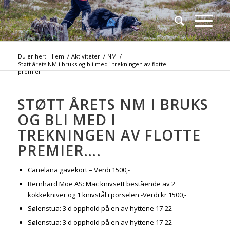
Du er her:
Hjem
/
Aktiviteter
/
NM
/
Støtt årets NM i bruks og bli med i trekningen av flotte
premier
STØTT ÅRETS NM I BRUKS
OG BLI MED I
TREKNINGEN AV FLOTTE
PREMIER….
Canelana gavekort – Verdi 1500,-
Bernhard Moe AS: Mac knivsett bestående av 2
kokkekniver og 1 knivstål i porselen -Verdi kr 1500,-
Sølenstua: 3 d opphold på en av hyttene 17-22
Sølenstua: 3 d opphold på en av hyttene 17-22