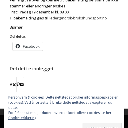
Vennligst se over og kom med tilbakemelding dersom noe ikke
stemmer eller endringer ønskes.
Frist: Fredag 19.desember kl. 08:00
Tilbakemelding gies til:
leder@norsk-brukshundsport.no
Bjørnar
Del dette:
Facebook
Del dette innlegget
Personvern & cookies: Dette nettstedet bruker informasjonskapsler
(cookies). Ved å fortsette å bruke dette nettstedet aksepterer du
dette.
For å finne ut mer, inkludert hvordan kontrollere cookies, se her:
This site uses cookies. By continuing to browse the site, you are
Cookie-erklæring
agreeing to our use of cookies.
Nettstedet bruker
Cookies