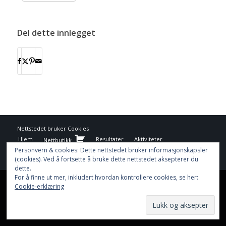
Del dette innlegget
Nettstedet bruker
Cookies
Hjem
Resultater
Aktiviteter
Nettbutikk
Funksjonærer
Informasjon
Dokumenter
Nyhetsarkiv
Personvern & cookies: Dette nettstedet bruker informasjonskapsler
(cookies). Ved å fortsette å bruke dette nettstedet aksepterer du
dette.
For å finne ut mer, inkludert hvordan kontrollere cookies, se her:
This site uses cookies. By continuing to browse the site, you are
Cookie-erklæring
agreeing to our use of cookies.
OK
Learn more