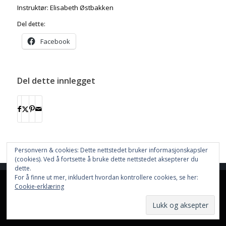
Instruktør: Elisabeth Østbakken
Del dette:
Facebook
Del dette innlegget
Personvern & cookies: Dette nettstedet bruker informasjonskapsler
(cookies). Ved å fortsette å bruke dette nettstedet aksepterer du
dette.
Nettstedet bruker
Cookies
For å finne ut mer, inkludert hvordan kontrollere cookies, se her:
This site uses cookies. By continuing to browse the site, you are
Cookie-erklæring
Hjem
Resultater
Aktiviteter
Nettbutikk
Funksjonærer
Informasjon
agreeing to our use of cookies.
Dokumenter
Nyhetsarkiv
OK
Learn more