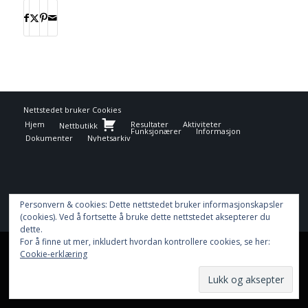
Nettstedet bruker
Cookies
Hjem
Resultater
Aktiviteter
Nettbutikk
Funksjonærer
Informasjon
Dokumenter
Nyhetsarkiv
Personvern & cookies: Dette nettstedet bruker informasjonskapsler
(cookies). Ved å fortsette å bruke dette nettstedet aksepterer du
dette.
For å finne ut mer, inkludert hvordan kontrollere cookies, se her:
This site uses cookies. By continuing to browse the site, you are
Cookie-erklæring
agreeing to our use of cookies.
OK
Learn more