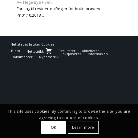
Av: Hege Bye Flyen
Forslag til reviderte «Regler for bruksprøver»
Pr.01.10.2018…
Nettstedet bruker
Cookies
Hjem
Resultater
Aktiviteter
Nettbutikk
Funksjonærer
Informasjon
Dokumenter
Nyhetsarkiv
This site uses cookies. By continuing to browse the site, you are
agreeing to our use of cookies.
OK
Learn more