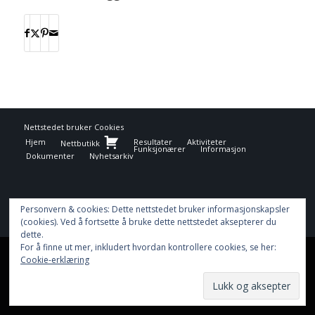
Nettstedet bruker
Cookies
Hjem
Resultater
Aktiviteter
Nettbutikk
Funksjonærer
Informasjon
Dokumenter
Nyhetsarkiv
Personvern & cookies: Dette nettstedet bruker informasjonskapsler
(cookies). Ved å fortsette å bruke dette nettstedet aksepterer du
dette.
For å finne ut mer, inkludert hvordan kontrollere cookies, se her:
This site uses cookies. By continuing to browse the site, you are
Cookie-erklæring
agreeing to our use of cookies.
OK
Learn more