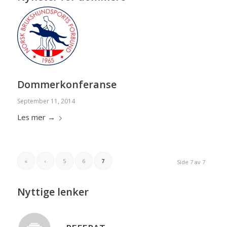
Dommerkonferanse
September 11, 2014
Les mer
→
«
‹
5
6
7
Side 7 av 7
Nyttige lenker