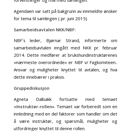
forventninger og mål med samlingen.
Agendaen var satt på bakgrunn av innmeldte ønsker
for tema til samlingen ( pr. juni 2015)
Samarbeidsavtalen NKK/NBF:
NBF`s leder, Bjørnar Strand, informerte om
samarbeidsavtalen inngått med NKK pr. februar
2014. Dette medfører at brukshundinstruktørenes
«nærmeste overordnede» er NBF v/ Fagkomiteen..
Ansvar og muligheter knyttet til avtalen, og hva
dette innebærer i praksis.
Gruppediskusjon
Agneta Dalbakk fortsatte med temaet
«Instruktør-rollen»
. Temaet var forberedt som en
innledning med en del faktorer som handler om det
å være instruktør, og spørsmål, muligheter og
utfordringer knyttet til denne rollen.