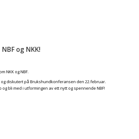
 NBF og NKK!
lom NKK og NBF.
ert og diskutert på Brukshundkonferansen den 22.februar.
 og bli med i utformingen av ett nytt og spennende NBF!