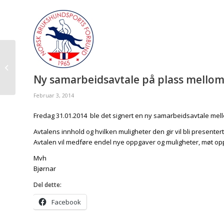
Innkalling til
Forbundsting og
Ny samarbeidsavtale på plass mellom
Brukshundkonf. 2014
Februar 3, 2014
Fredag 31.01.2014 ble det signert en ny samarbeidsavtale mel
Avtalens innhold og hvilken muligheter den gir vil bli present
Avtalen vil medføre endel nye oppgaver og muligheter, møt opp
Mvh
Bjørnar
Del dette:
Facebook