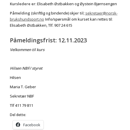
Kursledere er:
Elisabeth Østbakken og Øystein Bjørnsengen
Påmelding
(skriftlig og bindende)
skjer til;
sekretaer@norsk-
brukshundsport.no
Info/spørsmål
om kurset kan rettes til:
Elisabeth Østbakken, Tlf. 907 24 615
Påmeldingsfrist: 12.11.2023
Velkommen til kurs
Hilsen NBF/ styret
Hilsen
Maria T. Geber
Sekretær NBF
Tlf 411 79 811
Del dette:
Facebook