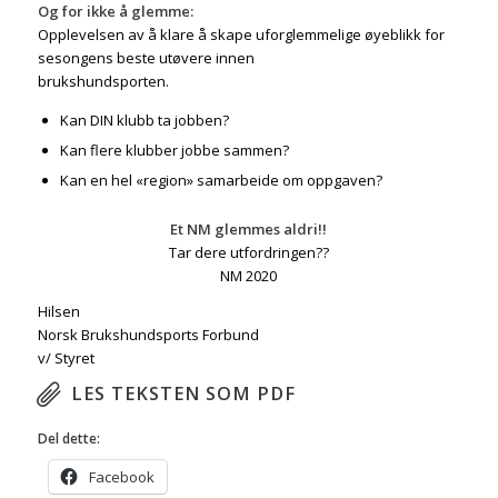
Og for ikke å glemme:
Opplevelsen av å klare å skape uforglemmelige øyeblikk for
sesongens beste utøvere innen
brukshundsporten.
Kan DIN klubb ta jobben?
Kan flere klubber jobbe sammen?
Kan en hel «region» samarbeide om oppgaven?
Et NM glemmes aldri!!
Tar dere utfordringen??
NM 2020
Hilsen
Norsk Brukshundsports Forbund
v/ Styret
LES TEKSTEN SOM PDF
Del dette:
Facebook