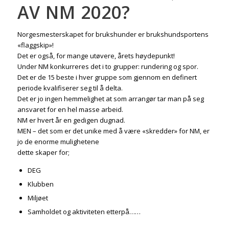
AV NM 2020?
Norgesmesterskapet for brukshunder er brukshundsportens
«flaggskip»!
Det er også, for mange utøvere, årets høydepunkt!
Under NM konkurreres det i to grupper: rundering og spor.
Det er de 15 beste i hver gruppe som gjennom en definert
periode kvalifiserer seg til å delta.
Det er jo ingen hemmelighet at som arrangør tar man på seg
ansvaret for en hel masse arbeid.
NM er hvert år en gedigen dugnad.
MEN – det som er det unike med å være «skredder» for NM, er
jo de enorme mulighetene
dette skaper for;
DEG
Klubben
Miljøet
Samholdet og aktiviteten etterpå……