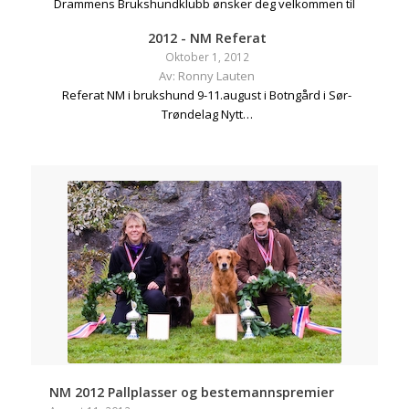
Drammens Brukshundklubb ønsker deg velkommen til
årets NM i bruks. Hovedarenaen for
2012 - NM Referat
norgesmesterskapet vil bli Sande Ils bane i Skoger. Der
Oktober 1, 2012
vil kamerataften og lydighet foregå.
Av: Ronny Lauten
Referat NM i brukshund 9-11.august i Botngård i Sør-
Trøndelag Nytt…
NM 2012 Pallplasser og bestemannspremier