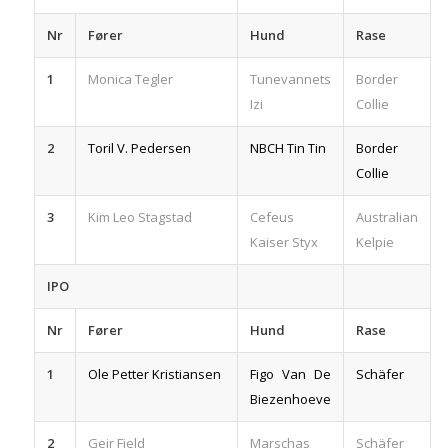
Nr
Fører
Hund
Rase
1
Monica Tegler
Tunevannets
Border
Izi
Collie
2
Toril V. Pedersen
NBCH Tin Tin
Border
Collie
3
Kim Leo Stagstad
Cefeus
Australian
Kaiser Styx
Kelpie
IPO
Nr
Fører
Hund
Rase
1
Ole Petter Kristiansen
Figo Van De
Schäfer
Biezenhoeve
2
Geir Fjeld
Marschas
Schäfer