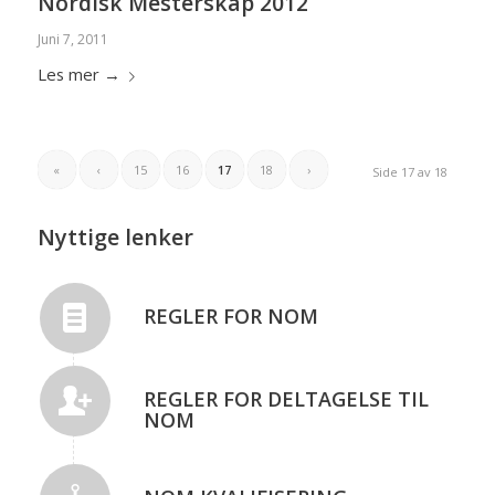
Nordisk Mesterskap 2012
Juni 7, 2011
Les mer
→
«
‹
15
16
17
18
›
Side 17 av 18
Nyttige lenker
REGLER FOR NOM
REGLER FOR DELTAGELSE TIL
NOM