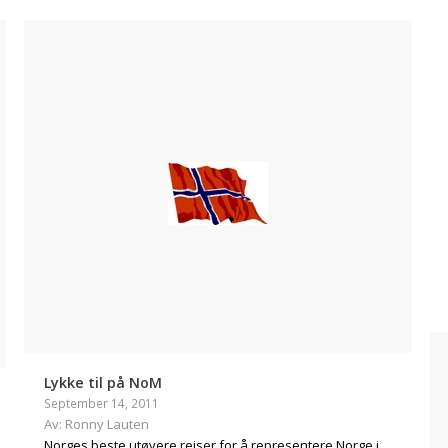
Lykke til på NoM
September 14, 2011
Av: Ronny Lauten
Norges beste utøvere reiser for å representere Norge i